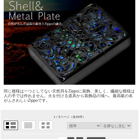
同じ模様は一つとしてない天然貝をZippoに装飾。美しく、繊細な模様は
人の手では作れません。火を付ける道具から装飾品の域へ。最高級の名
がふさわしいZippoです。
1 / 3ページ
（全46件）