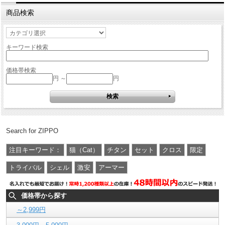
商品検索
キーワード検索
価格帯検索
円 ～
円
Search for ZIPPO
注目キーワード：
猫（Cat）
チタン
セット
クロス
限定
トライバル
シェル
激安
アーマー
価格帯から探す
～2,999円