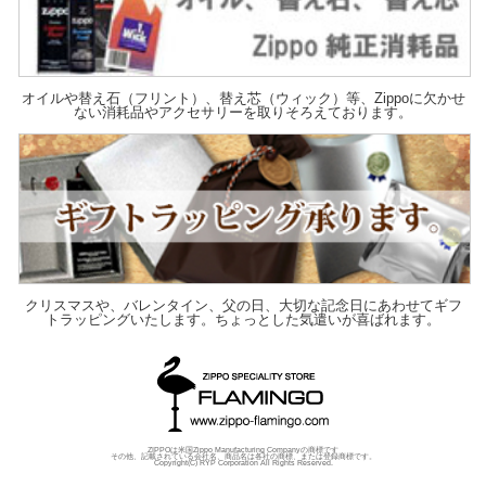
オイルや替え石（フリント）、替え芯（ウィック）等、Zippoに欠かせ
ない消耗品やアクセサリーを取りそろえております。
クリスマスや、バレンタイン、父の日、大切な記念日にあわせてギフ
トラッピングいたします。ちょっとした気遣いが喜ばれます。
ZIPPOは米国Zippo Manufacturing Companyの商標です
その他、記載されている会社名、商品名は各社の商標、または登録商標です。
Copyright(C) RYP Corporation All Rights Reserved.