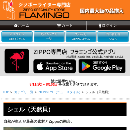
ホーム
カート
ログイン
オリジナル
商品カテゴリ
丸わかり
問い合わせ
Zippoを作る
一覧
ZIPPOコラム
Q＆A
誠に勝手ながら、
8/11(火)～8/16(日)
を休業とさせて頂きます。
TOP
>
カテゴリ一覧
>
NEWSTYLE(ニュースタイル)
>
シェル（天然貝）
シェル（天然貝）
自然が生んだ最高の素材とZippoの融合。