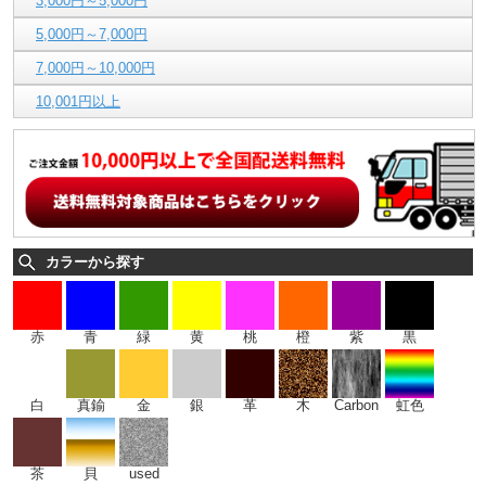
3,000円～5,000円
5,000円～7,000円
7,000円～10,000円
10,001円以上
カラーから探す
赤
青
緑
黄
桃
橙
紫
黒
白
真鍮
金
銀
革
木
Carbon
虹色
茶
貝
used