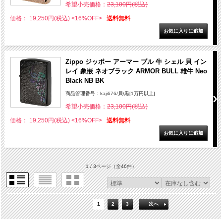
希望小売価格：
23,100円(税込)
価格： 19,250円(税込)
<16%OFF>
送料無料
Zippo ジッポー アーマー ブル 牛 シェル 貝 イン
レイ 象嵌 ネオブラック ARMOR BULL 雄牛 Neo
Black NB BK
商品管理番号：kaji676/貝/黒[1万円以上]
希望小売価格：
23,100円(税込)
価格： 19,250円(税込)
<16%OFF>
送料無料
1 / 3ページ
（全46件）
1
2
3
次へ