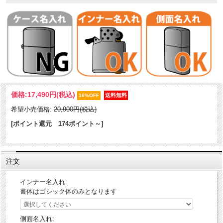
1935年当時のZIPPOライターの特徴であるスクエア型・専用インサイ
価格:
17,490円
(税込)
ドユニット・3バレル外ヒンジ・フリントホイール部中空リベットなど
16%OFF
を忠実に再現した1935レプリカ。エッチングしシェルをインレイ加工
希望小売価格:
20,900円(税込)
（嵌め込み）したラグジュアリー感溢れるデザインのZIPPOです。天
然貝は天然素材の為、同じ模様が１つとして存在しません。ZIPPO毎
[ポイント還元 174ポイント～]
に模様が異なりますので、予めご了承下さい。
ケース形状：1935レプリカ・ケース
注文
加工表面処理：シェルインレイ｜エッチング｜ネオブラックコーティ
ング
インナー名入れ:
書体はゴシック体のみとなります
側面名入れ: