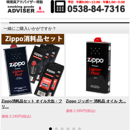
一緒にご購入いかがですか？
Zippo消耗品セット オイル大缶・フ
Zippo ジッポー 消耗品 オイル 大...
リ...
価格:1,595円(税込)
価格:3,190円(税込)