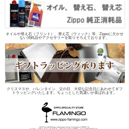
オイルや替え石（フリント）、替え芯（ウィック）等、Zippoに欠かせ
ない消耗品やアクセサリーを取りそろえております。
クリスマスや、バレンタイン、父の日、大切な記念日にあわせてギフ
トラッピングいたします。ちょっとした気遣いが喜ばれます。
ZIPPOは米国Zippo Manufacturing Companyの商標です
その他、記載されている会社名、商品名は各社の商標、または登録商標です。