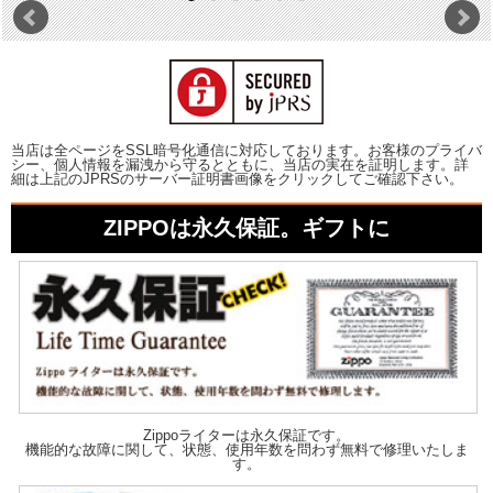
当店は全ページをSSL暗号化通信に対応しております。お客様のプライバ
シー、個人情報を漏洩から守るとともに、当店の実在を証明します。詳
細は上記のJPRSのサーバー証明書画像をクリックしてご確認下さい。
ZIPPOは永久保証。ギフトに
Zippoライターは永久保証です。
機能的な故障に関して、状態、使用年数を問わず無料で修理いたしま
す。