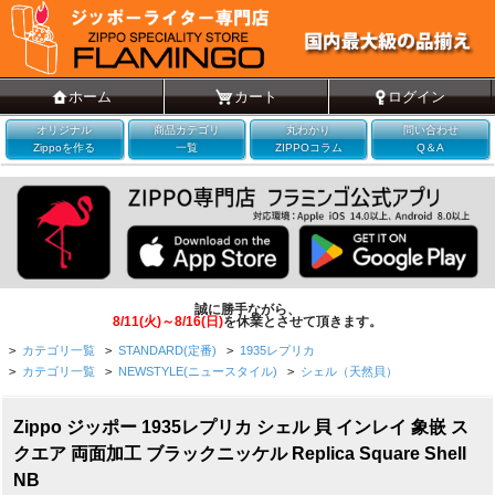
ホーム
カート
ログイン
オリジナル
商品カテゴリ
丸わかり
問い合わせ
Zippoを作る
一覧
ZIPPOコラム
Q＆A
誠に勝手ながら、
8/11(火)～8/16(日)
を休業とさせて頂きます。
>
カテゴリ一覧
>
STANDARD(定番)
>
1935レプリカ
>
カテゴリ一覧
>
NEWSTYLE(ニュースタイル)
>
シェル（天然貝）
Zippo ジッポー 1935レプリカ シェル 貝 インレイ 象嵌 ス
クエア 両面加工 ブラックニッケル Replica Square Shell
NB