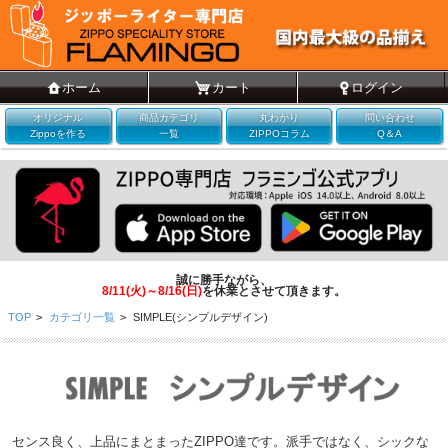
ホーム
カート
ログイン
オリジナル
商品カテゴリ
丸わかり
問い合わせ
Zippoを作る
一覧
ZIPPOコラム
Q＆A
誠に勝手ながら、
8/11(火)～8/16(日)
を休業とさせて頂きます。
TOP
>
カテゴリ一覧
>
SIMPLE(シンプルデザイン)
センス良く、上品にまとまったZIPPO達です。派手ではなく、シックな