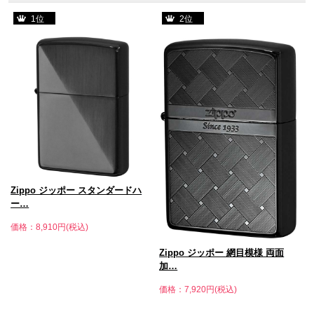
1位
2位
Zippo ジッポー スタンダードハ
ー…
価格：8,910円(税込)
価
Zippo ジッポー 網目模様 両面
加…
価格：7,920円(税込)