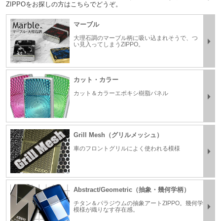
ZIPPOをお探しの方はこちらでどうぞ。
マーブル
大理石調のマーブル柄に吸い込まれそうで、つ
い見入ってしまうZIPPO。
カット・カラー
カット＆カラーエポキシ樹脂パネル
Grill Mesh（グリルメッシュ）
車のフロントグリルによく使われる模様
Abstract/Geometric（抽象・幾何学柄）
チタン＆パラジウムの抽象アートZIPPO。幾何学
模様が織りなす存在感。