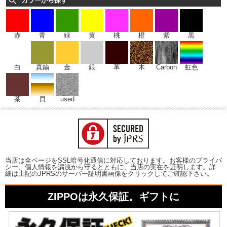
カラーから探す
赤
青
緑
黄
桃
橙
紫
黒
白
真鍮
金
銀
革
木
Carbon
虹色
茶
貝
used
当店は全ページをSSL暗号化通信に対応しております。お客様のプライバ
シー、個人情報を漏洩から守るとともに、当店の実在を証明します。詳
細は上記のJPRSのサーバー証明書画像をクリックしてご確認下さい。
ZIPPOは永久保証。ギフトに