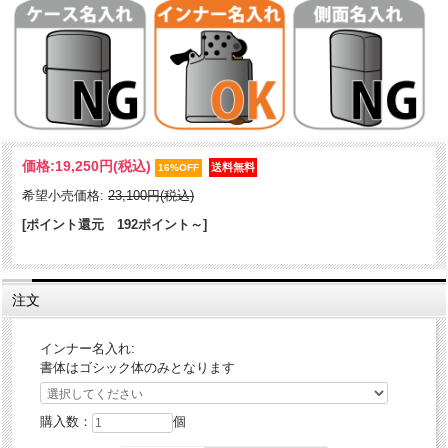
その名も「BULL 雄牛」。表面は、多角形を組み合わせて表現した
価格:
19,250円
(税込)
BULLにシェルを貼り付け、エッチングで背景を繊細にデザイン。裏面
16%OFF
は、シンプルにエッチングでBULLを加工。シェルは、それぞれベース
希望小売価格:
23,100円(税込)
カラーに合わせたカラーを採用。また、レギュラーケースの1.5倍の厚
みを持つアーマーケースを使用。側面にシリアル番号を刻印したスペ
[ポイント還元 192ポイント～]
シャルなZIPPOです。特別な時に、使ってほしい逸品！
ケース形状：アーマー・ケース
注文
加工表面処理：メッキコーチング｜両面エッチング｜貝貼り
その他：シリアル番号（番号指定不可）
インナー名入れ:
書体はゴシック体のみとなります
購入数：
個