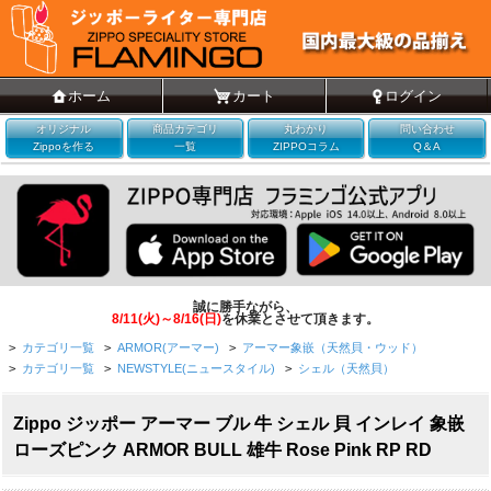
ホーム
カート
ログイン
オリジナル
商品カテゴリ
丸わかり
問い合わせ
Zippoを作る
一覧
ZIPPOコラム
Q＆A
誠に勝手ながら、
8/11(火)～8/16(日)
を休業とさせて頂きます。
>
カテゴリ一覧
>
ARMOR(アーマー)
>
アーマー象嵌（天然貝・ウッド）
>
カテゴリ一覧
>
NEWSTYLE(ニュースタイル)
>
シェル（天然貝）
Zippo ジッポー アーマー ブル 牛 シェル 貝 インレイ 象嵌
ローズピンク ARMOR BULL 雄牛 Rose Pink RP RD