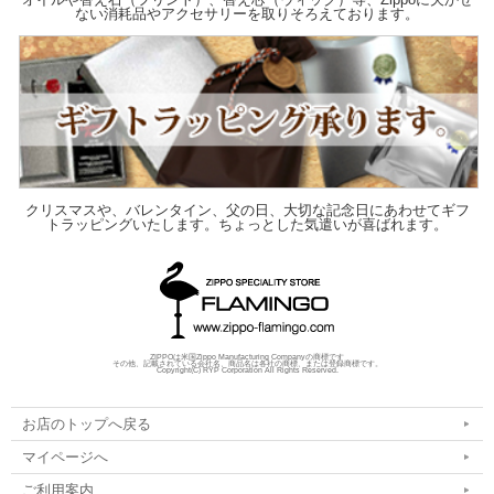
ない消耗品やアクセサリーを取りそろえております。
クリスマスや、バレンタイン、父の日、大切な記念日にあわせてギフ
トラッピングいたします。ちょっとした気遣いが喜ばれます。
ZIPPOは米国Zippo Manufacturing Companyの商標です
その他、記載されている会社名、商品名は各社の商標、または登録商標です。
Copyright(C) RYP Corporation All Rights Reserved.
お店のトップへ戻る
マイページへ
ご利用案内