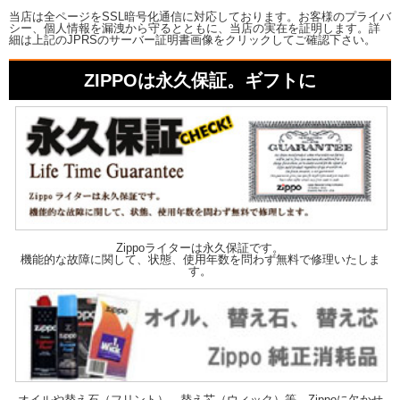
当店は全ページをSSL暗号化通信に対応しております。お客様のプライバ
シー、個人情報を漏洩から守るとともに、当店の実在を証明します。詳
細は上記のJPRSのサーバー証明書画像をクリックしてご確認下さい。
ZIPPOは永久保証。ギフトに
Zippoライターは永久保証です。
機能的な故障に関して、状態、使用年数を問わず無料で修理いたしま
す。
オイルや替え石（フリント）、替え芯（ウィック）等、Zippoに欠かせ