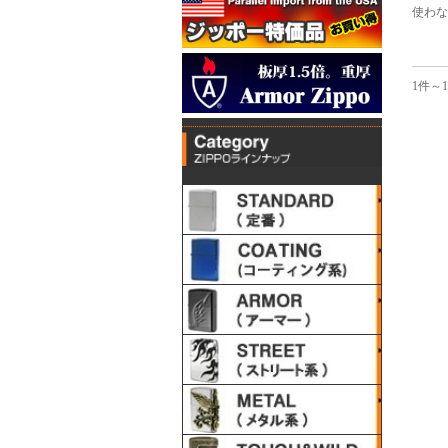
使わな
1件～