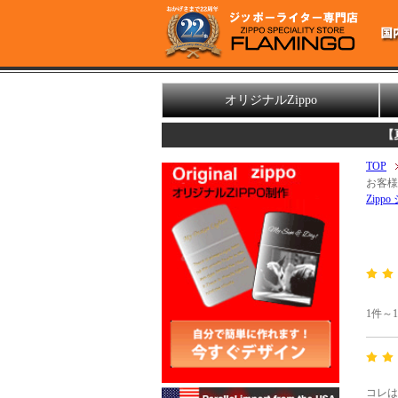
オリジナルZippo
【夏季休業日
TOP
お客様
Zip
1件～
コレは