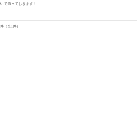
いで飾っておきます！
1件（全1件）