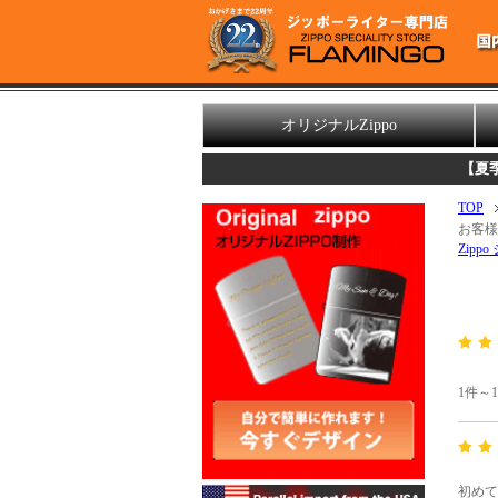
オリジナルZippo
【夏季休業日の
TOP
お客様
Zipp
1件～
初めて