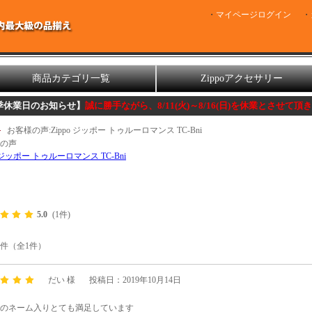
マイページログイン
商品カテゴリ一覧
Zippoアクセサリー
お知らせ】
誠に勝手ながら、8/11(火)～8/16(日)を休業とさせて頂きます。
お客様の声:Zippo ジッポー トゥルーロマンス TC-Bni
の声
o ジッポー トゥルーロマンス TC-Bni
5.0
(1件)
1件（全1件）
だい 様
投稿日：2019年10月14日
のネーム入りとても満足しています