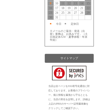
9
10
11
12
13
14
15
16
17
18
19
20
21
22
23
24
25
26
27
28
29
30
31
■
■
今日
定休日
※メールのご返信・発送（出
荷）業務は、お休みです。（土
日祝定休/GW・夏季休暇・年末
年始）
サイトマップ
当店は全ページをSSL暗号化通信に対
応しております。お客様のプライバシ
ー、個人情報を漏洩から守るととも
に、当店の実在を証明します。詳細は
上記のJPRSのサーバー証明書画像を
クリックしてご確認下さい。