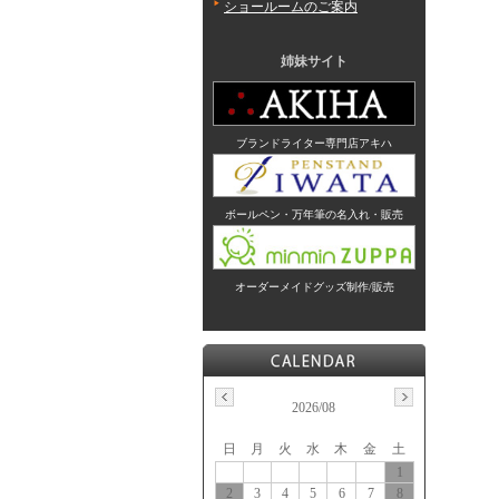
ショールームのご案内
姉妹サイト
ブランドライター専門店アキハ
ボールペン・万年筆の名入れ・販売
オーダーメイドグッズ制作/販売
2026/08
日
月
火
水
木
金
土
1
2
3
4
5
6
7
8