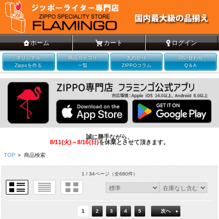
ホーム
カート
ログイン
オリジナル
商品カテゴリ
丸わかり
問い合わせ
Zippoを作る
一覧
ZIPPOコラム
Q＆A
誠に勝手ながら、
8/11(火)～8/16(日)
を休業とさせて頂きます。
TOP
>
商品検索
1 / 34ページ
（全680件）
1
2
3
4
5
次へ