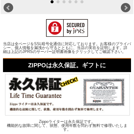
当店は全ページをSSL暗号化通信に対応しております。お客様のプライバ
シー、個人情報を漏洩から守るとともに、当店の実在を証明します。詳
細は上記のJPRSのサーバー証明書画像をクリックしてご確認下さい。
ZIPPOは永久保証。ギフトに
Zippoライターは永久保証です。
機能的な故障に関して、状態、使用年数を問わず無料で修理いたしま
す。