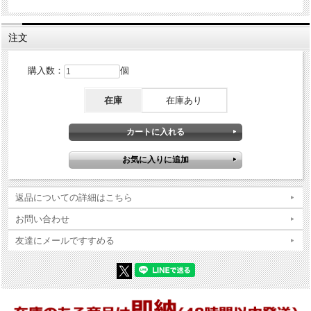
パッケージ:あり
付属品
説明書等:あり
注文
商品コンディションの詳細な説明
購入数：
個
※Zippo本体の底（ボトム）の製造年・月とインサイドユニットの製造
年・月は、一致しない場合がございます。ストックを利用する関係上
在庫
在庫あり
ずれが生じます(場合によっては数年)。
※当店では真贋確認の上、簡易クリーニング、フリントの発火ができ
る状態で販売しておりますが、現状でのお渡しになりますので、商品
写真やコンディション説明をご確認の上ご購入ください。
返品についての詳細はこちら
お問い合わせ
友達にメールですすめる