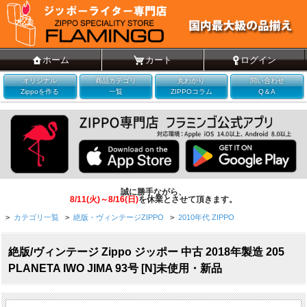
ホーム
カート
ログイン
オリジナル
商品カテゴリ
丸わかり
問い合わせ
Zippoを作る
一覧
ZIPPOコラム
Q＆A
誠に勝手ながら、
8/11(火)～8/16(日)
を休業とさせて頂きます。
>
カテゴリ一覧
>
絶版・ヴィンテージZIPPO
>
2010年代 ZIPPO
絶版/ヴィンテージ Zippo ジッポー 中古 2018年製造 205
PLANETA IWO JIMA 93号 [N]未使用・新品