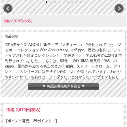
価格:2,970円(税込)
商品説明
2015年からDeAGOSTINI(ディアゴスティーニ）で発刊されていた「ジ
ッポー コレクション 80th Anniversary」のZippo。歴代の名作にインス
パイアされた限定コレクションとして隔週刊として2019年の120号まで
刊行されていました。こちらは、93号「IWO JIMA 硫黄島 1945」の
Zippo。星条旗を立てる兵士の姿が印象的。ストリートクローム、プリ
ント。このシリーズにはデザイン内に「Z」が隠されています。わかり
やすいデザインもあれば、よく探さないと分からないデザインもあり
ます。手に入れて探して見てください。
▼ 商品説明の続きを見る ▼
コンディション
[N]未使用・新品
製造年月
2018年3月
価格:
2,970円
(税込)
製造国
アメリカ合衆国
[ポイント還元 29ポイント～]
発売国
日本