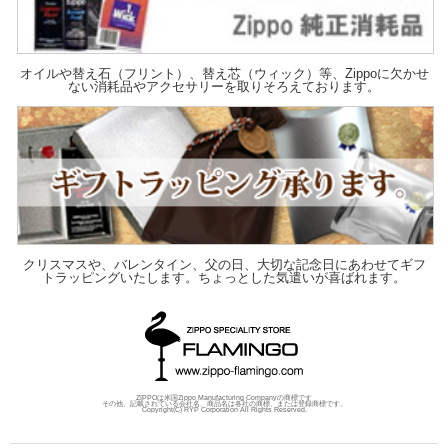
オイルや替え石（フリント）、替え芯（ウィック）等、Zippoに欠かせ
ない消耗品やアクセサリーを取りそろえております。
クリスマスや、バレンタイン、父の日、大切な記念日にあわせてギフ
トラッピングいたします。ちょっとした気遣いが喜ばれます。
ZIPPOは米国Zippo Manufacturing Companyの商標です
その他、記載されている会社名、商品名は各社の商標、または登録商標です。
Copyright(C) RYP Corporation All Rights Reserved.