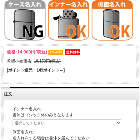
車のフロントグリルによく使われる模様『GrillMesh グリルメッシュ』
価格:
14,960円
(税込)
柄のZippoです。1941レプリカと1935レプリカケースをベースZippoに
17%OFF
使用し、アンティーク感やレトロ感を演出！派手さは無いがシンプル
希望小売価格:
18,150円(税込)
で落着いた面持ちのデザイン、老若男女問わず持てるZippo。
[ポイント還元 149ポイント～]
ケース形状：1935レプリカ・ケース
加工表面処理：両面加工｜ニッケルサテン
注文
インナー名入れ:
書体はゴシック体のみとなります
側面名入れ:
名入れをする場合は書体を選んでください