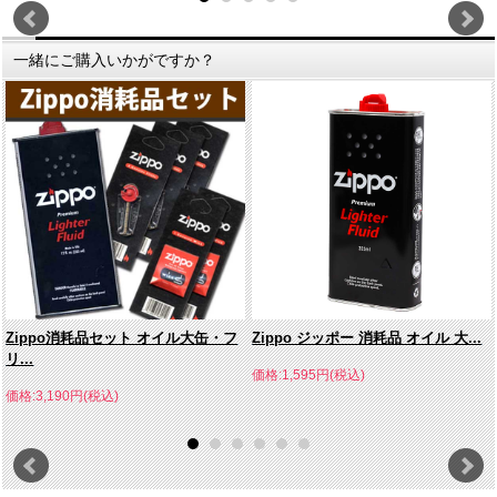
一緒にご購入いかがですか？
Zippo消耗品セット オイル大缶・フ
Zippo ジッポー 消耗品 オイル 大...
リ...
価格:1,595円(税込)
価格:3,190円(税込)