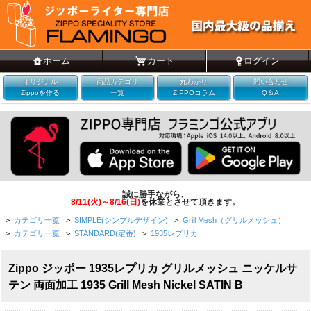
ホーム
カート
ログイン
オリジナル
商品カテゴリ
丸わかり
問い合わせ
Zippoを作る
一覧
ZIPPOコラム
Q＆A
誠に勝手ながら、
8/11(火)～8/16(日)
を休業とさせて頂きます。
>
カテゴリ一覧
>
SIMPLE(シンプルデザイン)
>
Grill Mesh（グリルメッシュ）
>
カテゴリ一覧
>
STANDARD(定番)
>
1935レプリカ
Zippo ジッポー 1935レプリカ グリルメッシュ ニッケルサ
テン 両面加工 1935 Grill Mesh Nickel SATIN B