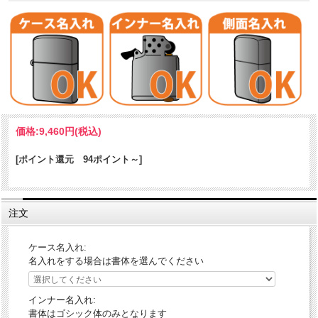
大和/大和型戦艦1番艦
価格:
9,460円
(税込)
戦艦「大和（ヤマト）」のZippoです。昭和16年に竣工。大日本帝国海
軍が建造した大和型戦艦の一番艦。艦隊決戦の切り札として当時日本
[ポイント還元 94ポイント～]
の最高技術を結集し極秘に建造されました。排水量6万4千トン、3連装
46センチ主砲を備えた、桁外れのスペックを持つ、史上最大かつ世界
最強の戦艦でしたが、皮肉にも日本海軍自身よる真珠湾攻撃の勝利に
注文
よって戦いの主役は戦艦から空母/航空機へと移っていました。そのた
め巨大戦艦である大和に与えられた唯一の活躍の機会は、終戦間近の
海上特攻作戦でした。1945年4月7日、鹿児島・坊ノ岬沖で米機動艦隊
ケース名入れ:
と交戦、大和は猛烈な爆撃と雷撃を受けながらも反攻し、最後は大爆
名入れをする場合は書体を選んでください
発を起こして撃沈します。秘密のベールに包まれながら桜のように散
っていった、悲劇的な運命を持つ伝説の戦艦です。
インナー名入れ:
本Zippoは、少資源国のハンディキャップを技術力で補いながら勇敢に
書体はゴシック体のみとなります