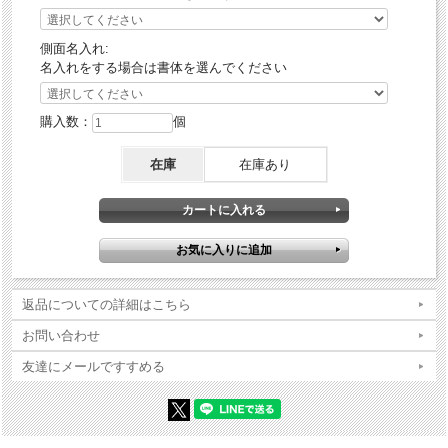
戦った先人たちへ、フラミンゴが捧げる最大級のオマージュ。アメリ
カZippo本社デザイン申請済（承認番号付きホログラムシール添付）。
当店だけの限定販売です。
側面名入れ:
名入れをする場合は書体を選んでください
ケース形状：レギュラー・ケース
加工表面処理：エッチング｜ニッケル古美仕上げ
その他：フラミンゴ限定販売
購入数：
個
在庫
在庫あり
返品についての詳細はこちら
お問い合わせ
友達にメールですすめる