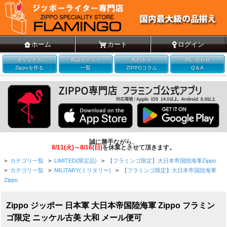
ホーム
カート
ログイン
オリジナル
商品カテゴリ
丸わかり
問い合わせ
Zippoを作る
一覧
ZIPPOコラム
Q＆A
誠に勝手ながら、
8/11(火)～8/16(日)
を休業とさせて頂きます。
>
カテゴリ一覧
>
LIMITED(限定品)
>
【フラミンゴ限定】大日本帝国陸海軍Zippo
>
カテゴリ一覧
>
MILITARY(ミリタリー)
>
【フラミンゴ限定】大日本帝国陸海軍
Zippo
Zippo ジッポー 日本軍 大日本帝国陸海軍 Zippo フラミン
ゴ限定 ニッケル古美 大和 メール便可