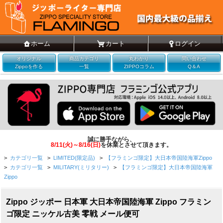
ホーム
カート
ログイン
オリジナル
商品カテゴリ
丸わかり
問い合わせ
Zippoを作る
一覧
ZIPPOコラム
Q＆A
誠に勝手ながら、
8/11(火)～8/16(日)
を休業とさせて頂きます。
>
カテゴリ一覧
>
LIMITED(限定品)
>
【フラミンゴ限定】大日本帝国陸海軍Zippo
>
カテゴリ一覧
>
MILITARY(ミリタリー)
>
【フラミンゴ限定】大日本帝国陸海軍
Zippo
Zippo ジッポー 日本軍 大日本帝国陸海軍 Zippo フラミン
ゴ限定 ニッケル古美 零戦 メール便可