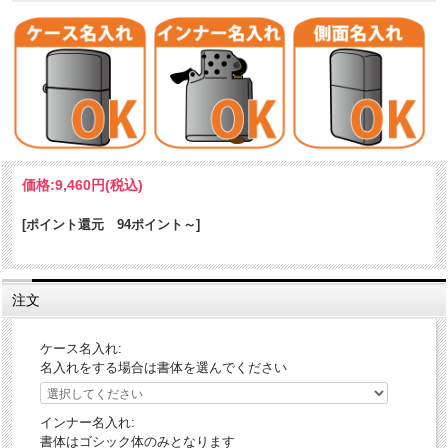
零戦/零式艦上戦闘機二十一型
価格:
9,460円
(税込)
大戦初期世界最強と呼ばれた大日本帝国海軍の艦上戦闘機「零戦（ゼ
ロ戦）」のZippoです。零戦には様々なバリエーションがありますが
[ポイント還元 94ポイント～]
「零式艦上戦闘機二十一型」の諸元と三面図をレイアウトしました。
連合国軍側のコードネームは「ZEKE」、単発単座、軽量で高い旋回性
能と速度を誇り、戦闘機としては異例とも言える長大な航続距離、重
注文
武装で活躍しました。三菱重工業が開発、設計主任者はアニメ映画の
モチーフにも。ボルト１本に至るまで徹底的に贅肉を削ぎ落とした零
戦の機体は、他に類を見ないほど美しく、世界の航空戦史に燦然と光
ケース名入れ:
り輝く名機です。
名入れをする場合は書体を選んでください
本Zippoは、少資源国のハンディキャップを技術力で補いながら勇敢に
戦った先人たちへ、フラミンゴが捧げる最大級のオマージュ。アメリ
インナー名入れ:
カZippo本社デザイン申請済（承認番号付きホログラムシール添付）。
書体はゴシック体のみとなります