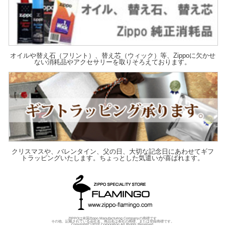
オイルや替え石（フリント）、替え芯（ウィック）等、Zippoに欠かせ
ない消耗品やアクセサリーを取りそろえております。
クリスマスや、バレンタイン、父の日、大切な記念日にあわせてギフ
トラッピングいたします。ちょっとした気遣いが喜ばれます。
ZIPPOは米国Zippo Manufacturing Companyの商標です
その他、記載されている会社名、商品名は各社の商標、または登録商標です。
Copyright(C) RYP Corporation All Rights Reserved.