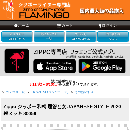
ホーム
カート
ログイン
オリジナル
商品カテゴリ
丸わかり
問い合わせ
Zippoを作る
一覧
ZIPPOコラム
Q＆A
誠に勝手ながら、
8/11(火)～8/16(日)
を休業とさせて頂きます。
>
カテゴリ一覧
>
JAPANESE(ジャパニーズ)
>
その他の和柄
Zippo ジッポー 和柄 煙管と女 JAPANESE STYLE 2020
銀メッキ 80059