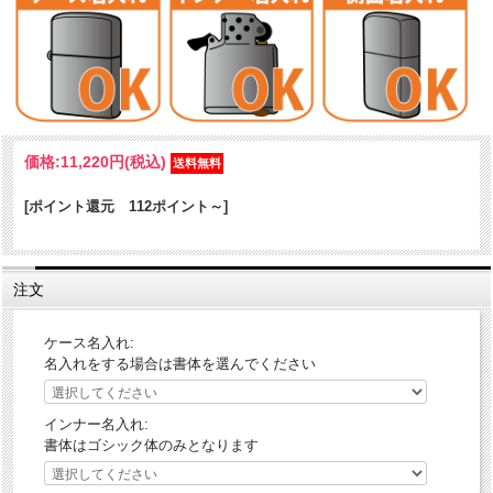
イラストレーターのbAbycAt氏が描く「煙管と女」をZIPPOに大胆に
価格:
11,220円
(税込)
アレンジ。ファンキーでポップな和を感じるデザインを、グラフィッ
クプリントで鮮やかに表現しました。独特な世界観を感じる逸品！
[ポイント還元 112ポイント～]
bAbycAt氏...音楽制作やWebデザインなどを経て現在はフリーランスの
イラストレーター、グラフィックデザイナーとして活動中。ロッキン
な和や音楽を感じさせるテイスト、個性的で自分のスタイルがある生
き方をテーマとしており、インパクト強めな女性イラストが多いで
注文
す。ファンキーでポップな和が得意で「Japanese Rockin style」シリ
ーズでは独特な和美咲美（ワビサビ）の世界観を表現。
ケース名入れ:
名入れをする場合は書体を選んでください
ケース形状：レギュラー・ケース
加工表面処理：高純度99%銀メッキ｜イブシ仕上げ｜クリアーコーテ
ィング加工｜エッチング・カラー装飾
インナー名入れ:
書体はゴシック体のみとなります