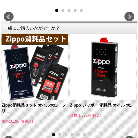
一緒にご購入いかがですか？
Zippo消耗品セット オイル大缶・フ
Zippo ジッポー 消耗品 オイル 大...
リ...
価格:1,595円(税込)
価格:3,190円(税込)