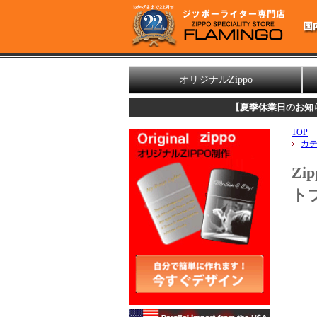
オリジナルZippo
【夏季休業日のお知らせ】
誠に勝手な
TOP
カ
Z
ト