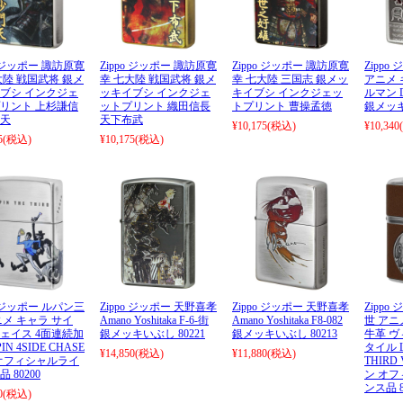
o ジッポー 諏訪原寛
Zippo ジッポー 諏訪原寛
Zippo ジッポー 諏訪原寛
Zippo
大陸 戦国武将 銀メ
幸 七大陸 戦国武将 銀メ
幸 七大陸 三国志 銀メッ
アニメ 
ブシ インクジェ
ッキイブシ インクジェ
キイブシ インクジェッ
ルマン D
リント 上杉謙信
ットプリント 織田信長
トプリント 曹操孟徳
銀メッキ
天
天下布武
¥10,175
(税込)
¥10,340
5
(税込)
¥10,175
(税込)
o ジッポー ルパン三
Zippo ジッポー 天野喜孝
Zippo ジッポー 天野喜孝
Zipp
ニメ キャラ サイ
Amano Yoshitaka F-6-街
Amano Yoshitaka F8-082
世 アニ
ェイス 4面連続加
銀メッキいぶし 80221
銀メッキいぶし 80213
牛革 
IN 4SIDE CHASE
タイル L
¥14,850
(税込)
¥11,880
(税込)
5 オフィシャルライ
THIRD V
 80200
ン オ
ンス品 8
0
(税込)