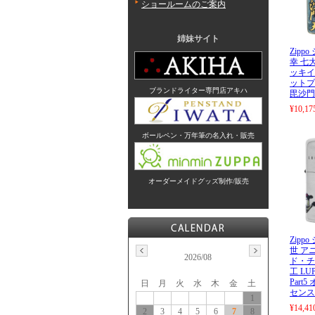
ショールームのご案内
姉妹サイト
Zipp
幸 七
ッキイ
ットプ
ブランドライター専門店アキハ
毘沙門
¥10,17
ボールペン・万年筆の名入れ・販売
オーダーメイドグッズ制作/販売
Zipp
世 ア
2026/08
ド・チ
工 LUP
Part
日
月
火
水
木
金
土
センス品
1
¥14,41
2
3
4
5
6
7
8