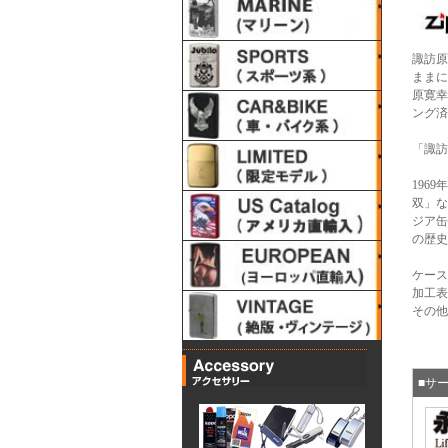
諏訪原
ままに
原寛幸
ング済
「諏訪
196
双」な
ジア缶
の歴史
ケース
加工表
その他
■サ