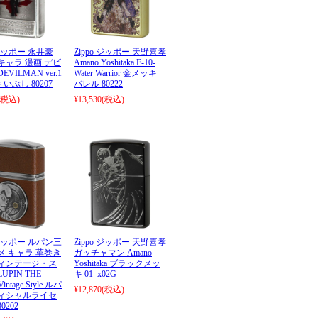
 ジッポー 永井豪
Zippo ジッポー 天野喜孝
キャラ 漫画 デビ
Amano Yoshitaka F-10-
EVILMAN ver.1
Water Warrior 金メッキ
いぶし 80207
バレル 80222
(税込)
¥13,530
(税込)
o ジッポー ルパン三
Zippo ジッポー 天野喜孝
メ キャラ 革巻き
ガッチャマン Amano
ヴィンテージ・ス
Yoshitaka ブラックメッ
UPIN THE
キ 01_x02G
intage Style ルパ
¥12,870
(税込)
フィシャルライセ
0202