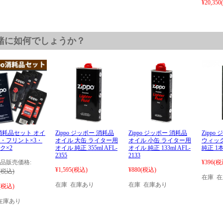
¥20,350
緒に如何でしょうか？
po消耗品セット オイ
Zippo ジッポー 消耗品
Zippo ジッポー 消耗品
Zippo
・フリント×3・
オイル 大缶 ライター用
オイル 小缶 ライター用
ウィック
ク×2
オイル 純正 355ml AFL-
オイル 純正 133ml AFL-
純正 1
2355
2133
品販売価格:
¥396
(税
¥1,595
(税込)
¥880
(税込)
(税込)
在庫 
在庫 在庫あり
在庫 在庫あり
(税込)
在庫あり