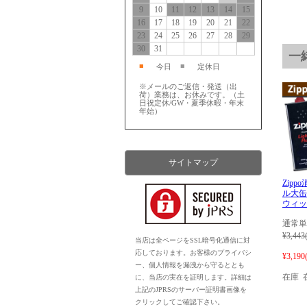
9
10
11
12
13
14
15
16
17
18
19
20
21
22
23
24
25
26
27
28
29
30
31
一
■
■
今日
定休日
※メールのご返信・発送（出
荷）業務は、お休みです。（土
日祝定休/GW・夏季休暇・年末
年始）
サイトマップ
Zip
ル大缶
ウィッ
通常単
¥3,443
当店は全ページをSSL暗号化通信に対
応しております。お客様のプライバシ
¥3,190
ー、個人情報を漏洩から守るととも
在庫 
に、当店の実在を証明します。詳細は
上記のJPRSのサーバー証明書画像を
クリックしてご確認下さい。