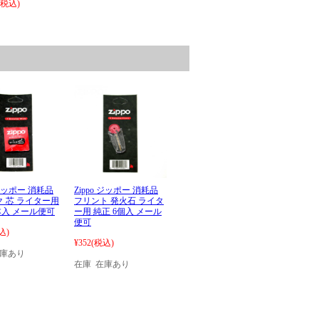
(税込)
 ジッポー 消耗品
Zippo ジッポー 消耗品
 芯 ライター用
フリント 発火石 ライタ
本入 メール便可
ー用 純正 6個入 メール
便可
込)
¥352
(税込)
在庫あり
在庫 在庫あり