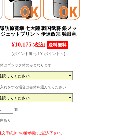
ー 諏訪原寛幸 七大陸 戦国武将 銀メッ
クジェットプリント 伊達政宗 独眼竜
¥10,175
(税込)
[ポイント還元 101ポイント～]
体はゴシック体のみとなります
入れをする場合は書体を選んでください
個
庫あり