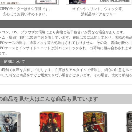
ZIPPOライターは永久保証です。
オイルやフリント、ウィック等、
安心してお買い求め下さい。
消耗品やアクセサリー
足
ソコン、OS、プラウザの環境により実物と若干色合いが異なる場合があります。
トム（底部）刻印は製造年月を表しています。在庫は常に流動しており、実際の商
IPPOケース内側は、通常メッキ等の処理はされておりません。その為、真鍮が酸化
IPPOケースとインサイドユニットは別々にストックされ、出荷時に組み合わされま
ます。
庫・納期について
の店舗で在庫を共有しております。在庫はリアルタイムで管理し、細心の注意を払
中した時など商品をすぐご用意できない場合がございます。その場合、改めて納期
の商品を見た人はこんな商品も見ています