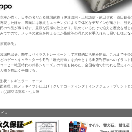
寛幸が描く、日本の名だたる戦国武将（伊達政宗・上杉謙信・武田信玄・織田信長）
再現したほか、裏面には家紋もエッチングにより立体的なデザインが施され、歴史
氏の作品が織り成す、重厚な質感の仕上がり。眺めているだけで迫力と歴史を感じ
みですので、メッキの変色を抑えるほか指紋等の汚れのお手入れもし易い仕様とな
原寛幸氏」
9年茨城県出身。96年よりイラストレーターとして本格的に活動を開始。これまで手
どのゲームキャラクターや月刊「歴史街道」を始めとする出版刊行物へのイラスト
コーヒー戦国時代の武将シリーズ」の作画も努めた。全国各地で行われる歴史イベ
人物を幅広く手掛ける。
形状：レギュラー・ケース
面処理：銀メッキイブシ仕上げ｜クリアコーティング｜インクジェットプリント＆
：(c)諏訪原寛幸・七大陸
ービス