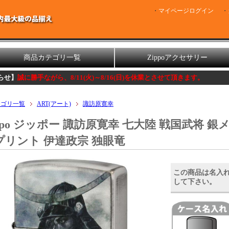
マイページログイン
商品カテゴリ一覧
Zippoアクセサリー
がら、8/11(火)～8/16(日)を休業とさせて頂きます。
テゴリ一覧
ART(アート)
諏訪原寛幸
ippo ジッポー 諏訪原寛幸 七大陸 戦国武将
プリント 伊達政宗 独眼竜
この商品は名入
して下さい。