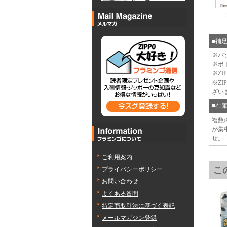
■補
※パ
※ボ
※Z
※Z
ざい
■在
複数
が集
せ。
ご利用案内
こ
プライバシーポリシー
お問い合わせ
よくある質問
特定商取引法に基づく表記
メールマガジン登録