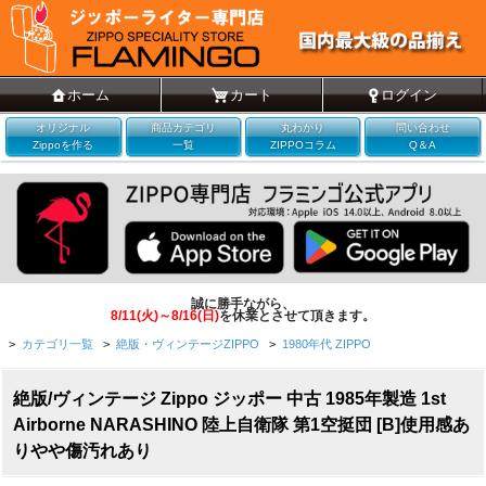
ホーム
カート
ログイン
オリジナル
商品カテゴリ
丸わかり
問い合わせ
Zippoを作る
一覧
ZIPPOコラム
Q＆A
誠に勝手ながら、
8/11(火)～8/16(日)
を休業とさせて頂きます。
>
カテゴリ一覧
>
絶版・ヴィンテージZIPPO
>
1980年代 ZIPPO
絶版/ヴィンテージ Zippo ジッポー 中古 1985年製造 1st
Airborne NARASHINO 陸上自衛隊 第1空挺団 [B]使用感あ
りやや傷汚れあり