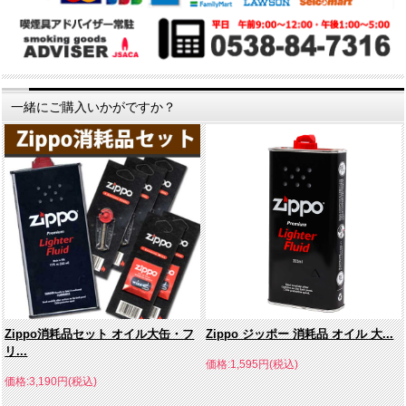
一緒にご購入いかがですか？
Zippo消耗品セット オイル大缶・フ
Zippo ジッポー 消耗品 オイル 大...
リ...
価格:1,595円(税込)
価格:3,190円(税込)