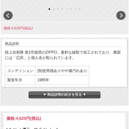
価格:4,620円(税込)
商品説明
陸上自衛隊 第1空挺団のZIPPO。素朴な線彫で加工されており、裏面
には「広田」と個人名が彫られています。
コンディション
[B]使用感ありやや傷汚れあり
製造年月
1985年
製造国
アメリカ合衆国
▼ 商品説明の続きを見る ▼
発売国
日本
パッケージ:なし
付属品
説明書等:なし
価格:
4,620円
(税込)
商品コンディションの詳細な説明