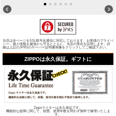
当店は全ページをSSL暗号化通信に対応しております。お客様のプライバ
シー、個人情報を漏洩から守るとともに、当店の実在を証明します。詳
細は上記のJPRSのサーバー証明書画像をクリックしてご確認下さい。
ZIPPOは永久保証。ギフトに
Zippoライターは永久保証です。
機能的な故障に関して、状態、使用年数を問わず無料で修理いたしま
す。