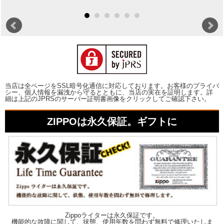
当店は全ページをSSL暗号化通信に対応しております。お客様のプライバ
シー、個人情報を漏洩から守るとともに、当店の実在を証明します。詳
細は上記のJPRSのサーバー証明書画像をクリックしてご確認下さい。
ZIPPOは永久保証。ギフトに
Zippoライターは永久保証です。
機能的な故障に関して、状態、使用年数を問わず無料で修理いたしま