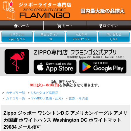
ホーム
カート
ログイン
オリジナル
商品カテゴリ
丸わかり
問い合わせ
Zippoを作る
一覧
ZIPPOコラム
Q＆A
誠に勝手ながら、
8/11(火)～8/16(日)
を休業とさせて頂きます。
>
カテゴリ一覧
>
USカタログ掲載品
>
カテゴリ一覧
>
SYMBOL(象徴・記号)
>
国旗・その他
Zippo ジッポー ワシントンD.C アメリカンイーグル アメリ
カ国旗 ホワイトハウス Washington DC ホワイトマット
29084 メール便可