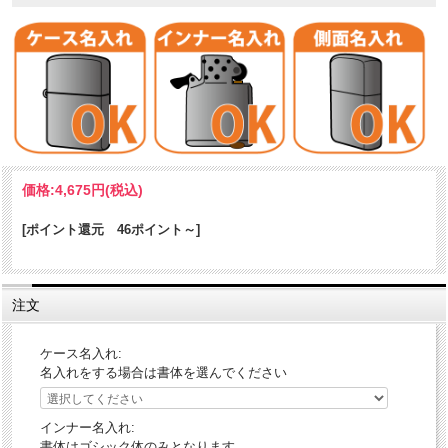
AmericaEagle・国旗・ホワイトハウスetc・・・その名の通り、ワシン
価格:
4,675円
(税込)
トンD.CをイメージしたデザインのZIPPOです。
ケース形状：レギュラー・ケース
[ポイント還元 46ポイント～]
加工表面処理：White Matte
その他：2016年アメリカカタログ掲載品
注文
ケース名入れ:
名入れをする場合は書体を選んでください
インナー名入れ:
書体はゴシック体のみとなります