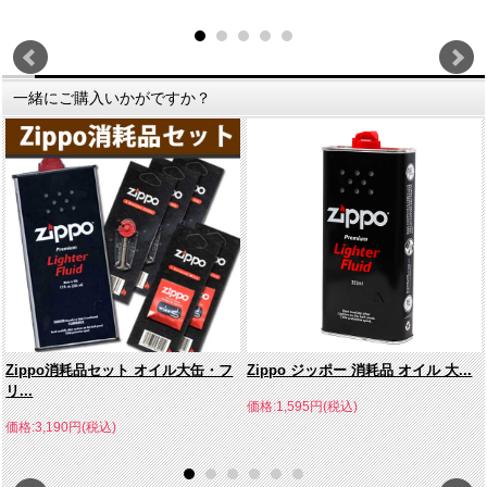
一緒にご購入いかがですか？
Zippo消耗品セット オイル大缶・フ
Zippo ジッポー 消耗品 オイル 大...
リ...
価格:1,595円(税込)
価格:3,190円(税込)