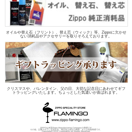
オイルや替え石（フリント）、替え芯（ウィック）等、Zippoに欠かせ
ない消耗品やアクセサリーを取りそろえております。
クリスマスや、バレンタイン、父の日、大切な記念日にあわせてギフ
トラッピングいたします。ちょっとした気遣いが喜ばれます。
ZIPPOは米国Zippo Manufacturing Companyの商標です
その他、記載されている会社名、商品名は各社の商標、または登録商標です。
Copyright(C) RYP Corporation All Rights Reserved.