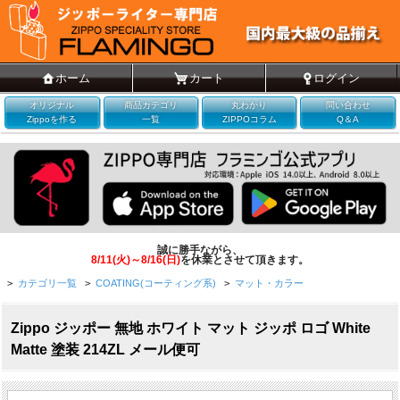
ホーム
カート
ログイン
オリジナル
商品カテゴリ
丸わかり
問い合わせ
Zippoを作る
一覧
ZIPPOコラム
Q＆A
誠に勝手ながら、
8/11(火)～8/16(日)
を休業とさせて頂きます。
>
カテゴリ一覧
>
COATING(コーティング系)
>
マット・カラー
Zippo ジッポー 無地 ホワイト マット ジッポ ロゴ White
Matte 塗装 214ZL メール便可