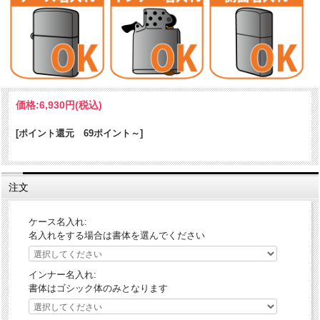
シンプルで飽きないマットカラーのZippo達。お気に入りの色とフラミ
価格:
6,930円
(税込)
ンゴの彫刻加工の組み合わせであなただけのオリジナルを。指紋や傷
が目立たないZippoです。普段使いに最適。
[ポイント還元 69ポイント～]
ケース形状：レギュラーケース
加工表面処理：全面マット塗装
注文
ケース名入れ:
名入れをする場合は書体を選んでください
インナー名入れ:
書体はゴシック体のみとなります