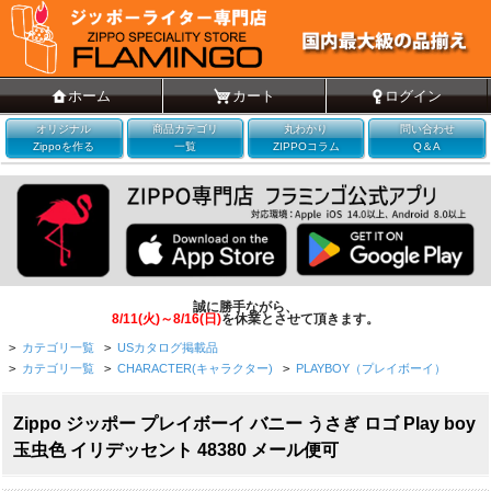
ホーム
カート
ログイン
オリジナル
商品カテゴリ
丸わかり
問い合わせ
Zippoを作る
一覧
ZIPPOコラム
Q＆A
誠に勝手ながら、
8/11(火)～8/16(日)
を休業とさせて頂きます。
>
カテゴリ一覧
>
USカタログ掲載品
>
カテゴリ一覧
>
CHARACTER(キャラクター)
>
PLAYBOY（プレイボーイ）
Zippo ジッポー プレイボーイ バニー うさぎ ロゴ Play boy
玉虫色 イリデッセント 48380 メール便可