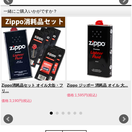
一緒にご購入いかがですか？
Zippo消耗品セット オイル大缶・フ
Zippo ジッポー 消耗品 オイル 大...
リ...
価格:1,595円(税込)
価格:3,190円(税込)