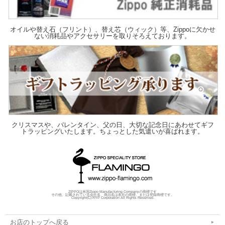
オイルや替え石（フリント）、替え芯（ウィック）等、Zippoに欠かせ
ない消耗品やアクセサリーを取りそろえております。
クリスマスや、バレンタイン、父の日、大切な記念日にあわせてギフ
トラッピングいたします。ちょっとした気遣いが喜ばれます。
ZIPPOは米国Zippo Manufacturing Companyの商標です
その他、記載されている会社名、商品名は各社の商標、または登録商標です。
Copyright(C) RYP Corporation All Rights Reserved.
お店のトップへ戻る