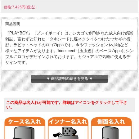
価格:7,425円(税込)
商品説明
『PLAYBOY』（プレイボーイ）は、シカゴで創刊された成人向け娯楽
雑誌。言わずと知れた「タキシードに蝶ネクタイをつけたウサギの横
顔」ラビットヘッドのロゴZippoです。今やファッションや小物など
様々なアイテムがあります。Iridescent（玉虫色）のベースZippoにシン
プルにロゴがデザインされております。カジュアルで気軽に使えるデ
ザインです。
ケース形状：レギュラー・ケース
▼ 商品説明の続きを見る ▼
加工表面処理：Iridescent｜レーザー
その他：USAカタログ掲載品
この商品は名入れが可能です。詳細はアイコンをクリックして下さ
い。