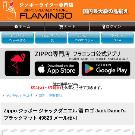
ホーム
カート
ログイン
オリジナル
商品カテゴリ
丸わかり
問い合わせ
Zippoを作る
一覧
ZIPPOコラム
Q＆A
誠に勝手ながら、
8/11(火)～8/16(日)
を休業とさせて頂きます。
>
その他のカテゴリ
>
資料：廃盤商品
Zippo ジッポー ジャックダニエル 酒 ロゴ Jack Daniel's
ブラックマット 49823 メール便可