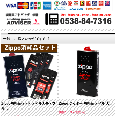
一緒にご購入いかがですか？
Zippo消耗品セット オイル大缶・フ
Zippo ジッポー 消耗品 オイル 大...
リ...
価格:1,595円(税込)