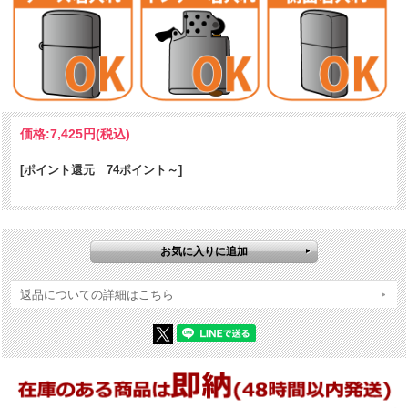
価格:
7,425円
(税込)
[ポイント還元 74ポイント～]
アメリカンウィスキーの雰囲気溢れるJackDaniel's（ジャックダニエ
ル）のZIPPOです。100年以上の歴史を持つジャックダニエル。ジャッ
ク ダニエルと言ったら、ブラック「Old No.7」が有名ですね。ロゴの
さりげなさがおしゃれです。大人の男性におすすめしたい逸品。
返品についての詳細はこちら
ケース形状：レギュラー・ケース
加工表面処理：Black Matte｜プリント
その他：2022年USカタログ掲載品