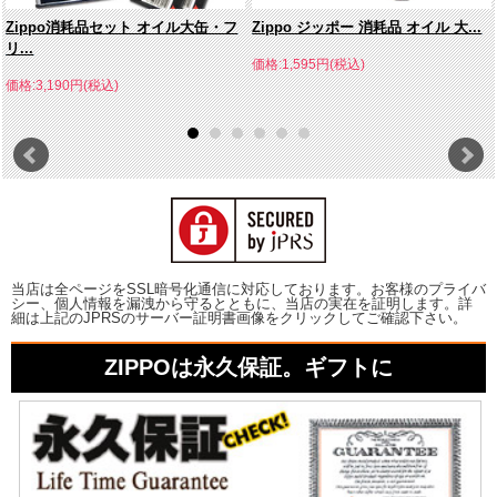
Zippo消耗品セット オイル大缶・フ
Zippo ジッポー 消耗品 オイル 大...
リ...
価格:1,595円(税込)
価格:3,190円(税込)
当店は全ページをSSL暗号化通信に対応しております。お客様のプライバ
シー、個人情報を漏洩から守るとともに、当店の実在を証明します。詳
細は上記のJPRSのサーバー証明書画像をクリックしてご確認下さい。
ZIPPOは永久保証。ギフトに