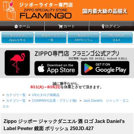
ホーム
カート
ログイン
オリジナル
商品カテゴリ
丸わかり
問い合わせ
Zippoを作る
一覧
ZIPPOコラム
Q＆A
誠に勝手ながら、
8/11(火)～8/16(日)
を休業とさせて頂きます。
>
カテゴリ一覧
>
USカタログ掲載品
>
カテゴリ一覧
>
COMPANY(企業・ブランド物)
>
Jack Daniel's ジャック・ダニ
エル
Zippo ジッポー ジャックダニエル 酒 ロゴ Jack Daniel's
Label Pewter 鏡面 ポリッシュ 250JD.427