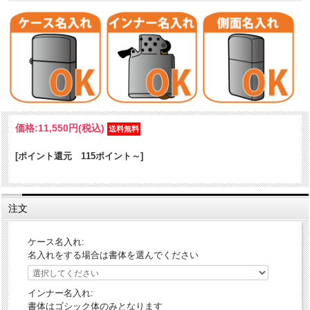
250JD.427JackDaniel'sLabelPewter
価格:
11,550円
(税込)
アメリカンウィスキーの雰囲気溢れるJackDaniel's（ジャックダニエ
ル）のZIPPOです。アンティーク感溢れるピューターエンブレムが渋
[ポイント還元 115ポイント～]
いです。エンブレムの分だけ増した重量感も魅力的。
※NO.250ベース
※ピューター・エンブレム貼り付け
注文
※US直輸入品
※日本未発表品
ケース名入れ:
※専用外箱付き
名入れをする場合は書体を選んでください
インナー名入れ:
書体はゴシック体のみとなります