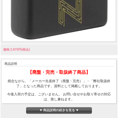
価格:2,970円(税込)
商品説明
【廃盤・完売・取扱終了商品】
残念ながら、「メーカー生産終了（廃盤・完売）」・「弊社取扱終
了」となった商品です。資料として掲載しております。
今後入荷の予定は、ございません。 お問い合せやお取り寄せの対応
は、致し兼ねます。
迷路柄を使ってZippoロゴをデザインしたZippo。マットカラーのZippo
▼ 商品説明の続きを見る ▼
にレーザー彫刻で加工、地の真鍮を活かした加工。普段使いにおすす
め！