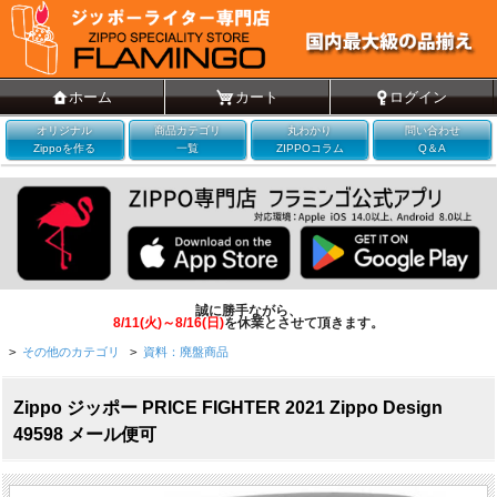
ホーム
カート
ログイン
オリジナル
商品カテゴリ
丸わかり
問い合わせ
Zippoを作る
一覧
ZIPPOコラム
Q＆A
誠に勝手ながら、
8/11(火)～8/16(日)
を休業とさせて頂きます。
>
その他のカテゴリ
>
資料：廃盤商品
Zippo ジッポー PRICE FIGHTER 2021 Zippo Design
49598 メール便可