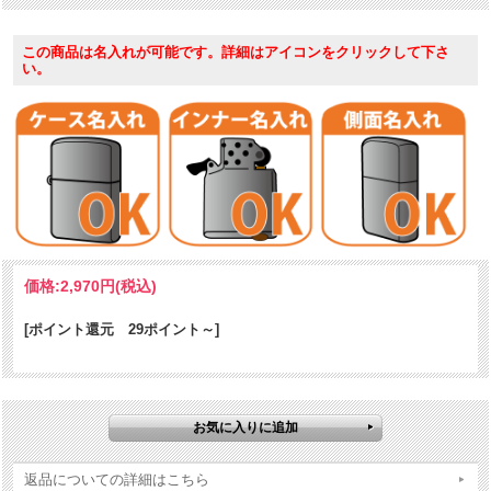
※US加工品ならではの、「キャンドボトム」仕様。（外縁に対して中
この商品は名入れが可能です。詳細はアイコンをクリックして下さ
が窪んだ上げ底）一般的に採用されているのはキャンドボトム。フラ
い。
ットボトムは2次加工を前提とした、日本市場向けです。
ケース形状：レギュラー・ケース
仕様：Black Matte｜レーザー加工
価格:
2,970円
(税込)
[ポイント還元 29ポイント～]
返品についての詳細はこちら