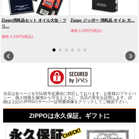
Zippo消耗品セット オイル大缶・フ
Zippo ジッポー 消耗品 オイル 大...
リ...
価格:1,595円(税込)
価格:3,190円(税込)
当店は全ページをSSL暗号化通信に対応しております。お客様のプライバ
シー、個人情報を漏洩から守るとともに、当店の実在を証明します。詳
細は上記のJPRSのサーバー証明書画像をクリックしてご確認下さい。
ZIPPOは永久保証。ギフトに