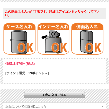
※US加工品ならではの、「キャンドボトム」仕様。（外縁に対して中
が窪んだ上げ底）一般的に採用されているのはキャンドボトム。フラ
この商品は名入れが可能です。詳細はアイコンをクリックして下さ
ットボトムは2次加工を前提とした、日本市場向けです。
い。
ケース形状：レギュラー・ケース
仕様：Red Matte｜プリント
価格:
2,970円
(税込)
[ポイント還元 29ポイント～]
返品についての詳細はこちら