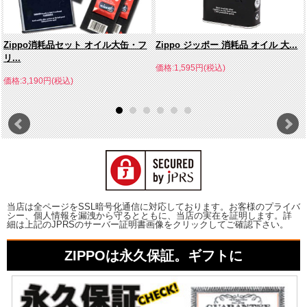
Zippo消耗品セット オイル大缶・フ
Zippo ジッポー 消耗品 オイル 大...
リ...
価格:1,595円(税込)
価格:3,190円(税込)
当店は全ページをSSL暗号化通信に対応しております。お客様のプライバ
シー、個人情報を漏洩から守るとともに、当店の実在を証明します。詳
細は上記のJPRSのサーバー証明書画像をクリックしてご確認下さい。
ZIPPOは永久保証。ギフトに