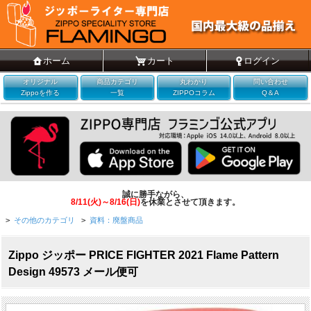
ホーム
カート
ログイン
オリジナル
商品カテゴリ
丸わかり
問い合わせ
Zippoを作る
一覧
ZIPPOコラム
Q＆A
誠に勝手ながら、
8/11(火)～8/16(日)
を休業とさせて頂きます。
>
その他のカテゴリ
>
資料：廃盤商品
Zippo ジッポー PRICE FIGHTER 2021 Flame Pattern
Design 49573 メール便可