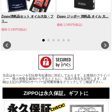
Zippo消耗品セット オイル大缶・フ
Zippo ジッポー 消耗品 オイル 大...
リ...
価格:1,595円(税込)
価格:3,190円(税込)
当店は全ページをSSL暗号化通信に対応しております。お客様のプライバ
シー、個人情報を漏洩から守るとともに、当店の実在を証明します。詳
細は上記のJPRSのサーバー証明書画像をクリックしてご確認下さい。
ZIPPOは永久保証。ギフトに