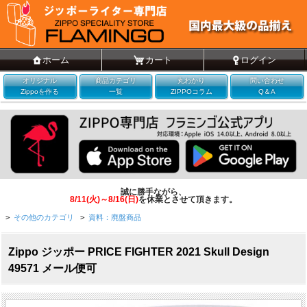
ホーム
カート
ログイン
オリジナル
商品カテゴリ
丸わかり
問い合わせ
Zippoを作る
一覧
ZIPPOコラム
Q＆A
誠に勝手ながら、
8/11(火)～8/16(日)
を休業とさせて頂きます。
>
その他のカテゴリ
>
資料：廃盤商品
Zippo ジッポー PRICE FIGHTER 2021 Skull Design
49571 メール便可