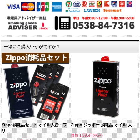
一緒にご購入いかがですか？
Zippo消耗品セット オイル大缶・フ
Zippo ジッポー 消耗品 オイル 大...
リ...
価格:1,595円(税込)