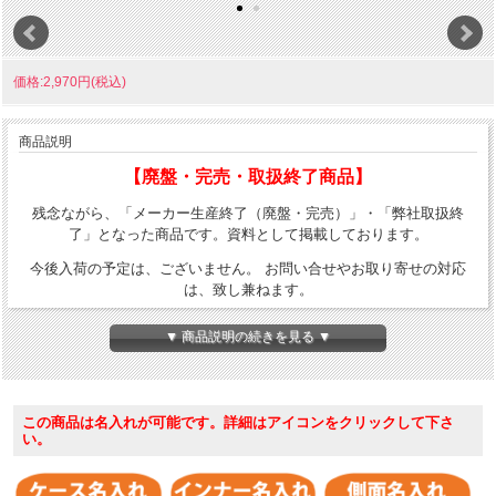
価格:2,970円(税込)
商品説明
【廃盤・完売・取扱終了商品】
残念ながら、「メーカー生産終了（廃盤・完売）」・「弊社取扱終
了」となった商品です。資料として掲載しております。
今後入荷の予定は、ございません。 お問い合せやお取り寄せの対応
は、致し兼ねます。
ブラックマットベース、彫刻で地の真鍮（ゴールド）を出していま
▼ 商品説明の続きを見る ▼
す。フタ部分にインサイドユニットの上部がデザインされたZippoで
す。右下には、Zippoロゴ。普段遣いにオススメ！！
※US加工品ならではの、「キャンドボトム」仕様。（外縁に対して中
この商品は名入れが可能です。詳細はアイコンをクリックして下さ
が窪んだ上げ底）一般的に採用されているのはキャンドボトム。フラ
い。
ットボトムは2次加工を前提とした、日本市場向けです。
ケース形状：レギュラー・ケース