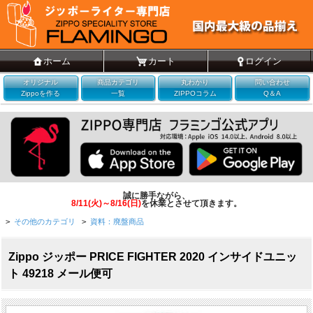
ホーム
カート
ログイン
オリジナル
商品カテゴリ
丸わかり
問い合わせ
Zippoを作る
一覧
ZIPPOコラム
Q＆A
誠に勝手ながら、
8/11(火)～8/16(日)
を休業とさせて頂きます。
>
その他のカテゴリ
>
資料：廃盤商品
Zippo ジッポー PRICE FIGHTER 2020 インサイドユニッ
ト 49218 メール便可