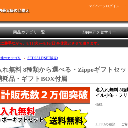
マイページログイン
商品カテゴリ一覧
Zippoアクセサリー
/11(火)～8/16(日)を休業とさせて頂きます。
の他のカテゴリ
SET SALE(SET販売)
入れ無料 8種類から選べる・Zippoギフトセ
消耗品・ギフトBOX付属
名入れ無料 8種
イル小缶・フリ
価格:
ZIPPOの種類:
ご希