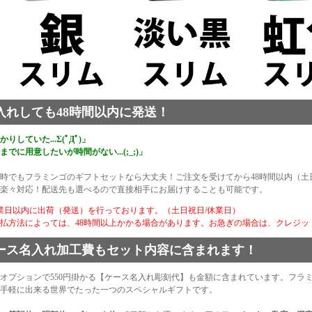
入れしても48時間以内に発送！
りしていた...Σ(ﾟДﾟ)」
までに用意したいが時間がない...(;_;)」
時でもフラミンゴのギフトセットなら大丈夫！ご注文を受けてから48時間以内（
楽々対応！配送先も選べるので直接相手にお届けすることも可能です。
業日以内に出荷（発送）を行っております。（土日祝日/休業日）
払方法によっては、48時間以上かかる場合があります。お急ぎの場合は、クレジッ
ース名入れ加工費もセット内容に含まれます！
オプションで550円掛かる【ケース名入れ彫刻代】も金額に含まれています。フラ
手軽に出来る世界でたった一つのスペシャルギフトです。