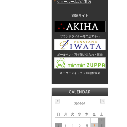
ショールームのご案内
姉妹サイト
ブランドライター専門店アキハ
ボールペン・万年筆の名入れ・販売
オーダーメイドグッズ制作/販売
2026/08
日
月
火
水
木
金
土
1
2
3
4
5
6
7
8