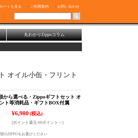
カートを見る
ご利用案内
お問い合わせ
丸わかりZippoコラム
ット オイル小缶・フリント
類から選べる・Zippoギフトセット オ
ント等消耗品・ギフトBOX付属
¥6,980
(税込)
[ポイント還元 69ポイント～]
望のZIPPOをお選びください