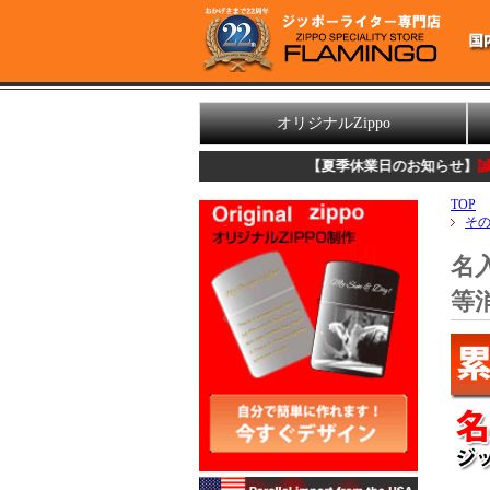
オリジナルZippo
【夏季休業日のお知らせ】
誠に勝手ながら、8
TOP
そ
名
等