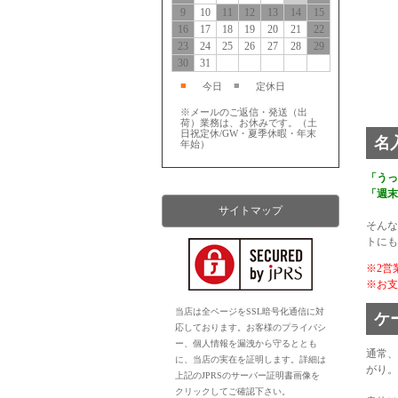
9
10
11
12
13
14
15
16
17
18
19
20
21
22
23
24
25
26
27
28
29
30
31
■
■
今日
定休日
※メールのご返信・発送（出
荷）業務は、お休みです。（土
日祝定休/GW・夏季休暇・年末
名
年始）
「うっか
「週末
サイトマップ
そんな
トにも
※2営
※お支
当店は全ページをSSL暗号化通信に対
ケ
応しております。お客様のプライバシ
ー、個人情報を漏洩から守るととも
通常、
に、当店の実在を証明します。詳細は
がり。
上記のJPRSのサーバー証明書画像を
クリックしてご確認下さい。