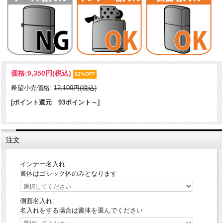
アラベスク（唐草）柄にワンポイントメタルが装飾されたZIPPO。そ
価格:
9,350円
(税込)
の名の通り『秘密の花園』を思わせるデザインが、神秘的な雰囲気を
22%OFF
演出！
希望小売価格:
12,100円(税込)
メタルの細かい模様が彫り込まれている手の込んだ逸品です。
[ポイント還元 93ポイント～]
ケース形状：レギュラー・ケース
加工表面処理：銀いぶし｜エッチング｜メタル
注文
インナー名入れ:
書体はゴシック体のみとなります
側面名入れ:
名入れをする場合は書体を選んでください