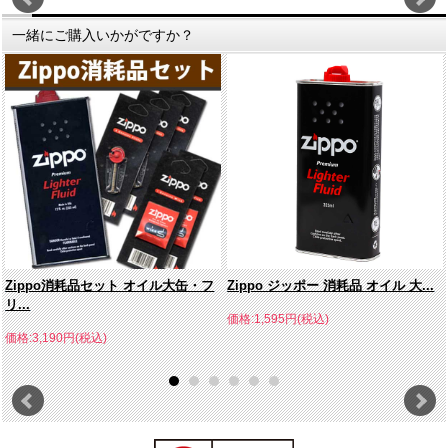
一緒にご購入いかがですか？
Zippo消耗品セット オイル大缶・フ
Zippo ジッポー 消耗品 オイル 大...
リ...
価格:1,595円(税込)
価格:3,190円(税込)