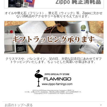
オイルや替え石（フリント）、替え芯（ウィック）等、Zippoに欠かせ
ない消耗品やアクセサリーを取りそろえております。
クリスマスや、バレンタイン、父の日、大切な記念日にあわせてギフ
トラッピングいたします。ちょっとした気遣いが喜ばれます。
ZIPPOは米国Zippo Manufacturing Companyの商標です
その他、記載されている会社名、商品名は各社の商標、または登録商標です。
Copyright(C) RYP Corporation All Rights Reserved.
お店のトップへ戻る