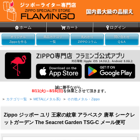
ホーム
カート
ログイン
オリジナル
商品カテゴリ
丸わかり
問い合わせ
Zippoを作る
一覧
ZIPPOコラム
Q＆A
誠に勝手ながら、
8/11(火)～8/16(日)
を休業とさせて頂きます。
>
カテゴリ一覧
>
METAL(メタル系)
>
その他メタル・Zippo
Zippo ジッポー ユリ 王家の紋章 アラベスク 唐草 シークレ
ットガーデン The Seacret Garden TSG-C メール便可