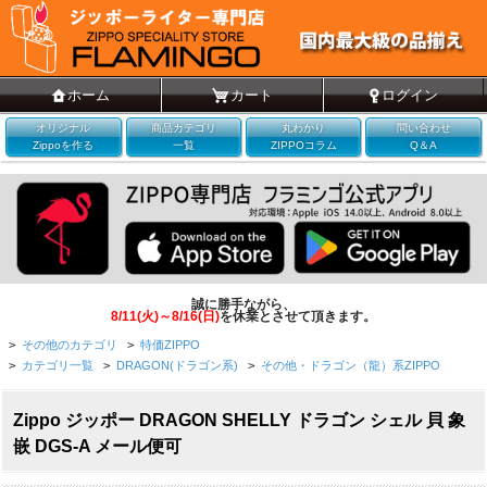
ホーム
カート
ログイン
オリジナル
商品カテゴリ
丸わかり
問い合わせ
Zippoを作る
一覧
ZIPPOコラム
Q＆A
誠に勝手ながら、
8/11(火)～8/16(日)
を休業とさせて頂きます。
>
その他のカテゴリ
>
特価ZIPPO
>
カテゴリ一覧
>
DRAGON(ドラゴン系)
>
その他・ドラゴン（龍）系ZIPPO
Zippo ジッポー DRAGON SHELLY ドラゴン シェル 貝 象
嵌 DGS-A メール便可