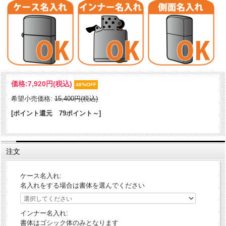
同じ模様は一つとしてない天然貝のZippo。美しく、繊細な模様は人の
手では作れません。自然界がもたらした最高の素材です。人気のドラ
ゴを全面にあしらい、エッチングで天然貝を象嵌。手に取るとわかる
加工精度の高さ。天然貝（シェル）の象嵌は日本の職人が一つ一つて
いねいに仕上げました。美しい天然貝の輝きと、浮き出る龍は、迫力
満点。表面はジュエリーにも使用される貴金属パラジウムめっきで
す。
ケース形状：レギュラー・ケース
価格:
7,920円
(税込)
48%OFF
加工表面処理：パラジウムめっき｜エッチング｜天然貝象嵌
希望小売価格:
15,400円(税込)
[ポイント還元 79ポイント～]
注文
ケース名入れ:
名入れをする場合は書体を選んでください
インナー名入れ:
書体はゴシック体のみとなります