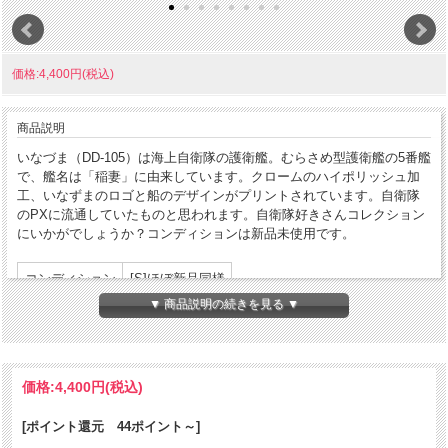
価格:4,400円(税込)
商品説明
いなづま（DD-105）は海上自衛隊の護衛艦。むらさめ型護衛艦の5番艦
で、艦名は「稲妻」に由来しています。クロームのハイポリッシュ加
工、いなずまのロゴと船のデザインがプリントされています。自衛隊
のPXに流通していたものと思われます。自衛隊好きさんコレクション
にいかがでしょうか？コンディションは新品未使用です。
コンディション
[S]ほぼ新品同様
▼ 商品説明の続きを見る ▼
製造年月
2001年5月
製造国
アメリカ合衆国
発売国
日本
価格:
4,400円
(税込)
パッケージ:なし
付属品
説明書等:なし
[ポイント還元 44ポイント～]