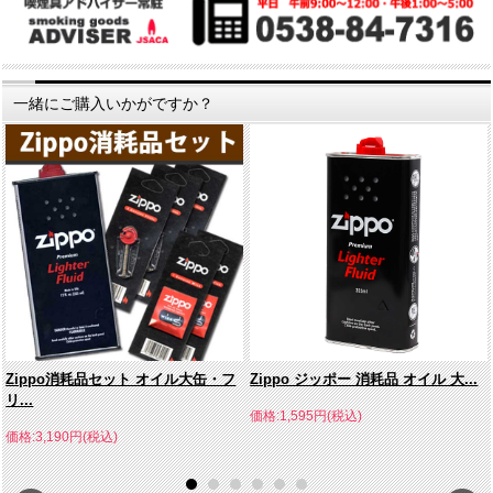
一緒にご購入いかがですか？
Zippo消耗品セット オイル大缶・フ
Zippo ジッポー 消耗品 オイル 大...
リ...
価格:1,595円(税込)
価格:3,190円(税込)