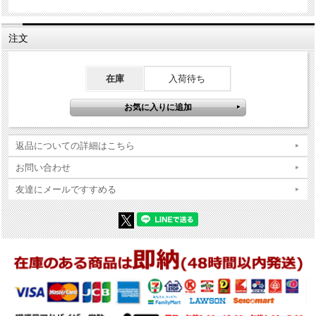
商品コンディションの詳細な説明
注文
※Zippo本体の底（ボトム）の製造年・月とインサイドユニットの製造
年・月は、一致しない場合がございます。ストックを利用する関係上
ずれが生じます(場合によっては数年)。
在庫
入荷待ち
※当店では真贋確認の上、簡易クリーニング、フリントの発火ができ
る状態で販売しておりますが、現状でのお渡しになりますので、商品
写真やコンディション説明をご確認の上ご購入ください。
返品についての詳細はこちら
お問い合わせ
友達にメールですすめる