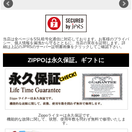
当店は全ページをSSL暗号化通信に対応しております。お客様のプライバ
シー、個人情報を漏洩から守るとともに、当店の実在を証明します。詳
細は上記のJPRSのサーバー証明書画像をクリックしてご確認下さい。
ZIPPOは永久保証。ギフトに
Zippoライターは永久保証です。
機能的な故障に関して、状態、使用年数を問わず無料で修理いたしま
す。