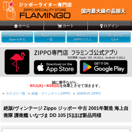
ホーム
カート
ログイン
オリジナル
商品カテゴリ
丸わかり
問い合わせ
Zippoを作る
一覧
ZIPPOコラム
Q＆A
誠に勝手ながら、
8/11(火)～8/16(日)
を休業とさせて頂きます。
>
カテゴリ一覧
>
絶版・ヴィンテージZIPPO
>
2000年代 ZIPPO
絶版/ヴィンテージ Zippo ジッポー 中古 2001年製造 海上自
衛隊 護衛艦 いなづま DD 105 [S]ほぼ新品同様