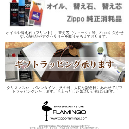
オイルや替え石（フリント）、替え芯（ウィック）等、Zippoに欠かせ
ない消耗品やアクセサリーを取りそろえております。
クリスマスや、バレンタイン、父の日、大切な記念日にあわせてギフ
トラッピングいたします。ちょっとした気遣いが喜ばれます。
ZIPPOは米国Zippo Manufacturing Companyの商標です
その他、記載されている会社名、商品名は各社の商標、または登録商標です。