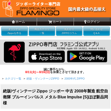
ホーム
カート
ログイン
オリジナル
商品カテゴリ
丸わかり
問い合わせ
Zippoを作る
一覧
ZIPPOコラム
Q＆A
誠に勝手ながら、
8/11(火)～8/16(日)
を休業とさせて頂きます。
>
カテゴリ一覧
>
絶版・ヴィンテージZIPPO
>
2000年代 ZIPPO
絶版/ヴィンテージ Zippo ジッポー 中古 2008年製造 航空自
衛隊 ブルーインパルス メタル Blue Impulse [S]ほぼ新品同
様