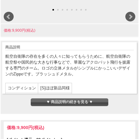
価格:9,900円(税込)
商品説明
航空自衛隊の存在を多くの人々に知ってもらうために、航空自衛隊の
航空祭や国民的な大きな行事などで、華麗なアクロバット飛行を披露
する専門のチーム。ロゴの立体メタルがシンプルにかっこいいデザイ
ンのZippoです。ブラッシュドメタル。
コンディション
[S]ほぼ新品同様
製造年月
2008年5月
▼ 商品説明の続きを見る ▼
製造国
アメリカ合衆国
発売国
日本
価格:
9,900円
(税込)
パッケージ:なし
付属品
説明書等:なし