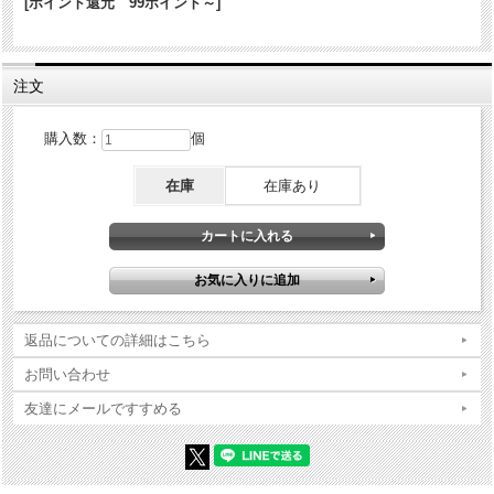
[ポイント還元 99ポイント～]
商品コンディションの詳細な説明
※Zippo本体の底（ボトム）の製造年・月とインサイドユニットの製造
注文
年・月は、一致しない場合がございます。ストックを利用する関係上
ずれが生じます(場合によっては数年)。
※当店では真贋確認の上、簡易クリーニング、フリントの発火ができ
購入数：
個
る状態で販売しておりますが、現状でのお渡しになりますので、商品
写真やコンディション説明をご確認の上ご購入ください。
在庫
在庫あり
返品についての詳細はこちら
お問い合わせ
友達にメールですすめる