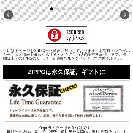
当店は全ページをSSL暗号化通信に対応しております。お客様のプライバ
シー、個人情報を漏洩から守るとともに、当店の実在を証明します。詳
細は上記のJPRSのサーバー証明書画像をクリックしてご確認下さい。
ZIPPOは永久保証。ギフトに
Zippoライターは永久保証です。
機能的な故障に関して、状態、使用年数を問わず無料で修理いたしま