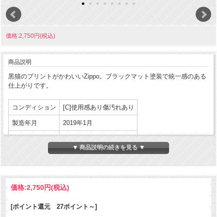
価格:2,750円(税込)
商品説明
黒猫のプリントがかわいいZippo。ブラックマット塗装で統一感のある
仕上がりです。
コンディション
[C]使用感あり傷汚れあり
製造年月
2019年1月
製造国
アメリカ合衆国
▼ 商品説明の続きを見る ▼
発売国
アメリカ合衆国
パッケージ:なし
付属品
説明書等:なし
価格:
2,750円
(税込)
商品コンディションの詳細な説明
[ポイント還元 27ポイント～]