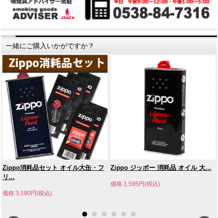
一緒にご購入いかがですか？
Zippo消耗品セット オイル大缶・フ
Zippo ジッポー 消耗品 オイル 大...
リ...
価格:1,595円(税込)
価格:3,190円(税込)