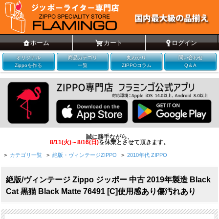
ホーム
カート
ログイン
オリジナル
商品カテゴリ
丸わかり
問い合わせ
Zippoを作る
一覧
ZIPPOコラム
Q＆A
誠に勝手ながら、
8/11(火)～8/16(日)
を休業とさせて頂きます。
>
カテゴリ一覧
>
絶版・ヴィンテージZIPPO
>
2010年代 ZIPPO
絶版/ヴィンテージ Zippo ジッポー 中古 2019年製造 Black
Cat 黒猫 Black Matte 76491 [C]使用感あり傷汚れあり