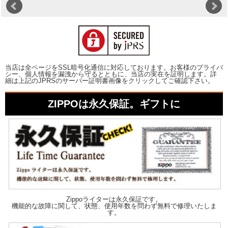
当店は全ページをSSL暗号化通信に対応しております。お客様のプライバ
シー、個人情報を漏洩から守るとともに、当店の実在を証明します。詳
細は上記のJPRSのサーバー証明書画像をクリックしてご確認下さい。
ZIPPOは永久保証。ギフトに
Zippoライターは永久保証です。
機能的な故障に関して、状態、使用年数を問わず無料で修理いたしま
す。