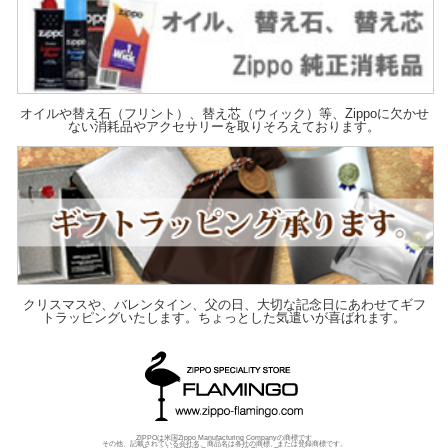
オイルや替え石（フリント）、替え芯（ウィック）等、Zippoに欠かせ
ない消耗品やアクセサリーを取りそろえております。
クリスマスや、バレンタイン、父の日、大切な記念日にあわせてギフ
トラッピングいたします。ちょっとした気遣いが喜ばれます。
ZIPPOは米国Zippo Manufacturing Companyの商標です
その他、記載されている会社名、商品名は各社の商標、または登録商標です。