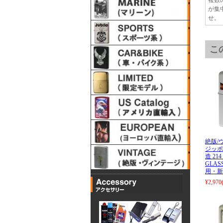
が集
せ。
こ
絶版/ヴ
ジッポー
造 214
GLAS
用・新
¥2,970