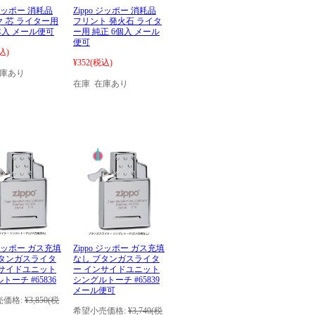
 ジッポー 消耗品
Zippo ジッポー 消耗品
 芯 ライター用
フリント 発火石 ライタ
本入 メール便可
ー用 純正 6個入 メール
便可
込)
¥352
(税込)
在庫あり
在庫 在庫あり
o ジッポー ガス充填
Zippo ジッポー ガス充填
ブタンガスライタ
なし ブタンガスライタ
ンサイドユニット
ー インサイドユニット
トーチ #65836
シングルトーチ #65839
メール便可
価格:
¥3,850
(税
希望小売価格:
¥3,740
(税