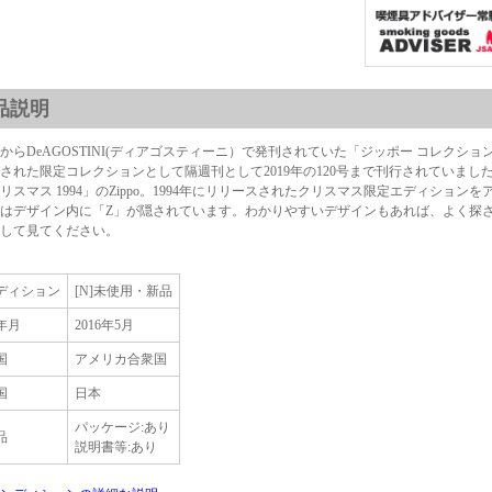
品説明
5年からDeAGOSTINI(ディアゴスティーニ）で発刊されていた「ジッポー コレクション 80th
された限定コレクションとして隔週刊として2019年の120号まで刊行されていました。こち
リスマス 1994」のZippo。1994年にリリースされたクリスマス限定エディショ
はデザイン内に「Z」が隠されています。わかりやすいデザインもあれば、よく探
して見てください。
ディション
[N]未使用・新品
年月
2016年5月
国
アメリカ合衆国
国
日本
パッケージ:あり
品
説明書等:あり