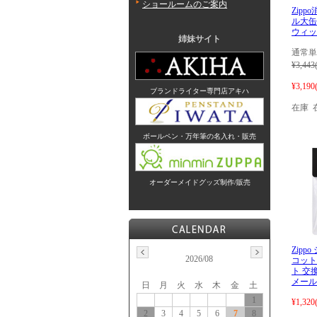
ショールームのご案内
Zip
ル大缶
ウィッ
姉妹サイト
通常単
¥3,443
¥3,190
ブランドライター専門店アキハ
在庫 
ボールペン・万年筆の名入れ・販売
オーダーメイドグッズ制作/販売
Zipp
2026/08
コット
ト 交換
メール
日
月
火
水
木
金
土
1
¥1,320
2
3
4
5
6
7
8