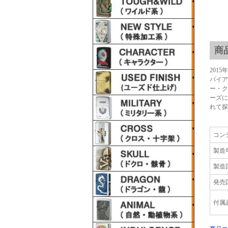
商
201
パイア
ー・ク
ーズに
れて探
コン
製造
製造
発売
付属