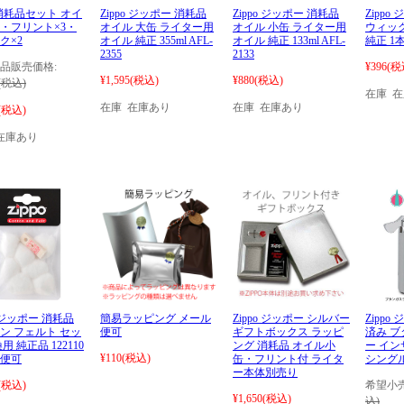
po消耗品セット オイ
Zippo ジッポー 消耗品
Zippo ジッポー 消耗品
Zippo
・フリント×3・
オイル 大缶 ライター用
オイル 小缶 ライター用
ウィック
ク×2
オイル 純正 355ml AFL-
オイル 純正 133ml AFL-
純正 1
2355
2133
品販売価格:
¥396
(税
¥1,595
(税込)
¥880
(税込)
(税込)
在庫 
在庫 在庫あり
在庫 在庫あり
(税込)
在庫あり
o ジッポー 消耗品
簡易ラッピング メール
Zippo ジッポー シルバー
Zipp
ン フェルト セッ
便可
ギフトボックス ラッピ
済み 
用 純正品 122110
ング 消耗品 オイル小
ー イ
¥110
(税込)
便可
缶・フリント付 ライタ
シングル
ー本体別売り
(税込)
希望小売
¥1,650
(税込)
込)