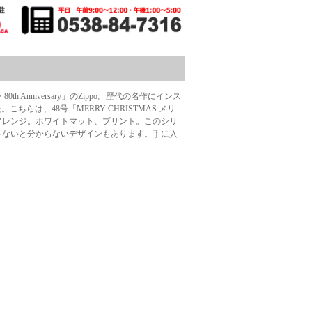
 Anniversary」のZippo。歴代の名作にインス
らは、48号「MERRY CHRISTMAS メリ
ンをアレンジ。ホワイトマット、プリント。このシリ
さないと分からないデザインもあります。手に入