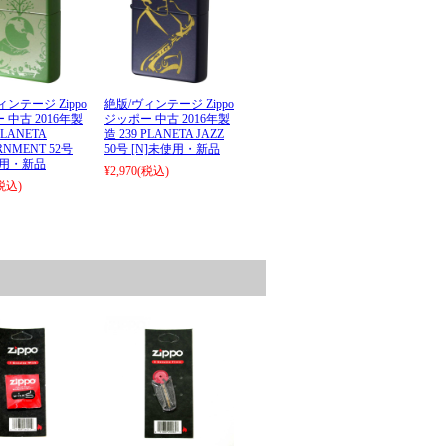
ィンテージ Zippo
絶版/ヴィンテージ Zippo
 中古 2016年製
ジッポー 中古 2016年製
PLANETA
造 239 PLANETA JAZZ
RNMENT 52号
50号 [N]未使用・新品
使用・新品
¥2,970
(税込)
税込)