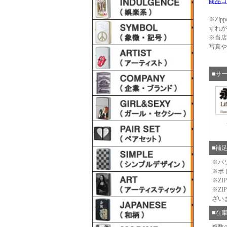
商品コ
※Zi
ずれが
※当店
写真や
■サ
■補
※パ
※ボ
※Z
※Z
ざい
■在
複数