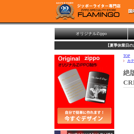
オリジナルZippo
【夏季休業日のお知らせ】
誠
TOP
カ
絶版
CR