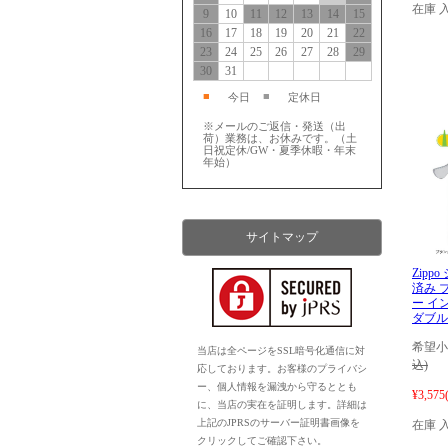
在庫 
9
10
11
12
13
14
15
16
17
18
19
20
21
22
23
24
25
26
27
28
29
30
31
■
■
今日
定休日
※メールのご返信・発送（出
荷）業務は、お休みです。（土
日祝定休/GW・夏季休暇・年末
年始）
サイトマップ
Zipp
済み 
ー イ
ダブルト
希望小
当店は全ページをSSL暗号化通信に対
込)
応しております。お客様のプライバシ
ー、個人情報を漏洩から守るととも
¥3,575
に、当店の実在を証明します。詳細は
上記のJPRSのサーバー証明書画像を
在庫 
クリックしてご確認下さい。