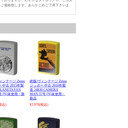
をご連絡致します。あらかじめご了承下さいま
ィンテージ Zippo
絶版/ヴィンテージ Zippo
 中古 2015年製
ジッポー 中古 2016年製
PLANETA FAN
造 24839 CAMERA
7号 [N]未使用・新
MAN 37号 [N]未使用・
新品
税込)
¥2,970
(税込)