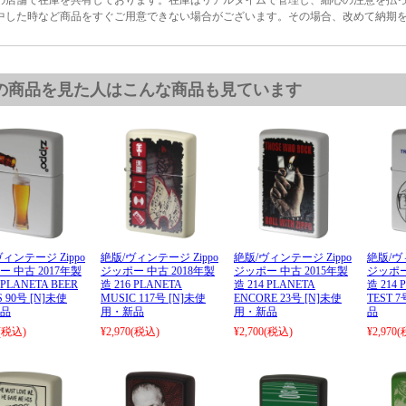
中した時など商品をすぐご用意できない場合がございます。その場合、改めて納期
の商品を見た人はこんな商品も見ています
ィンテージ Zippo
絶版/ヴィンテージ Zippo
絶版/ヴィンテージ Zippo
絶版/ヴ
 中古 2017年製
ジッポー 中古 2018年製
ジッポー 中古 2015年製
ジッポー
 PLANETA BEER
造 216 PLANETA
造 214 PLANETA
造 214 
S 90号 [N]未使
MUSIC 117号 [N]未使
ENCORE 23号 [N]未使
TEST 
品
用・新品
用・新品
品
(税込)
¥2,970
(税込)
¥2,700
(税込)
¥2,970
(