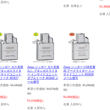
入荷待ち
在庫 在庫あり
¥3,300
(
在庫 入
o ジッポー ガス充填
Zippo ジッポー ガス充填
Zippo ジッポー USB充電
ブタンガスライタ
なし ブタンガスライタ
式 アークライター イン
ンサイドユニット
ー インサイドユニット
サイドユニット #65838
ーチ #65837
ダブルトーチ #65840 メ
メール便可
ール便可
売価格:
¥4,180
(税
希望小売価格:
¥5,280
(税
希望小売価格:
¥4,070
(税
込)
込)
(税込)
¥4,400
(税込)
¥3,410
(税込)
入荷待ち
在庫 入荷待ち
在庫 入荷待ち