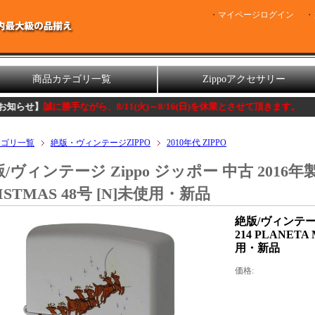
マイページログイン
商品カテゴリ一覧
Zippoアクセサリー
に勝手ながら、8/11(火)～8/16(日)を休業とさせて頂きます。
テゴリ一覧
絶版・ヴィンテージZIPPO
2010年代 ZIPPO
/ヴィンテージ Zippo ジッポー 中古 2016年製造
ISTMAS 48号 [N]未使用・新品
絶版/ヴィンテージ
214 PLANETA
用・新品
価格: