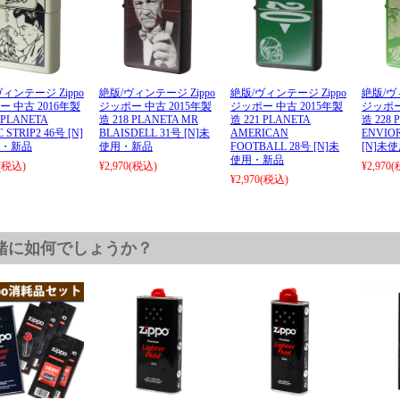
ィンテージ Zippo
絶版/ヴィンテージ Zippo
絶版/ヴィンテージ Zippo
絶版/ヴ
 中古 2016年製
ジッポー 中古 2015年製
ジッポー 中古 2015年製
ジッポー
 PLANETA
造 218 PLANETA MR
造 221 PLANETA
造 228 
 STRIP2 46号 [N]
BLAISDELL 31号 [N]未
AMERICAN
ENVIO
・新品
使用・新品
FOOTBALL 28号 [N]未
[N]未
使用・新品
(税込)
¥2,970
(税込)
¥2,970
(
¥2,970
(税込)
緒に如何でしょうか？