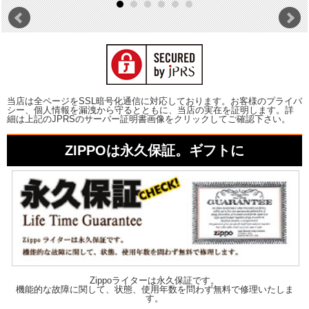
当店は全ページをSSL暗号化通信に対応しております。お客様のプライバ
シー、個人情報を漏洩から守るとともに、当店の実在を証明します。詳
細は上記のJPRSのサーバー証明書画像をクリックしてご確認下さい。
ZIPPOは永久保証。ギフトに
Zippoライターは永久保証です。
機能的な故障に関して、状態、使用年数を問わず無料で修理いたしま
す。