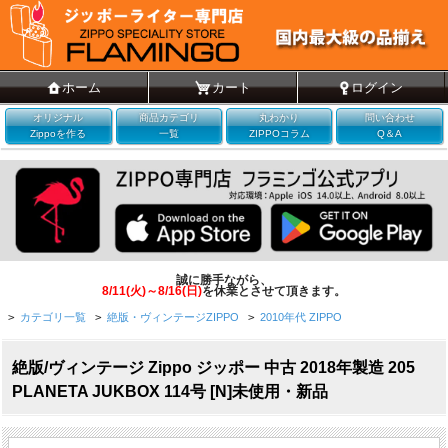
ホーム
カート
ログイン
オリジナル
商品カテゴリ
丸わかり
問い合わせ
Zippoを作る
一覧
ZIPPOコラム
Q＆A
誠に勝手ながら、
8/11(火)～8/16(日)
を休業とさせて頂きます。
>
カテゴリ一覧
>
絶版・ヴィンテージZIPPO
>
2010年代 ZIPPO
絶版/ヴィンテージ Zippo ジッポー 中古 2018年製造 205
PLANETA JUKBOX 114号 [N]未使用・新品