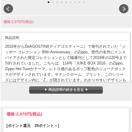
価格:2,970円(税込)
商品説明
2015年からDeAGOSTINI(ディアゴスティーニ）で発刊されていた「ジ
ッポー コレクション 80th Anniversary」のZippo。歴代の名作にインス
パイアされた限定コレクションとして隔週刊として2019年の120号まで
刊行されていました。こちらは、114号「JUKE BOX 2018」のZippo。
Zippo Hot Tourがテーマ。レトロ感のあるポップ配色のジュークボック
スがデザインされています。サテンクローム、プリント。このシリー
ズにはデザイン内に「Z」が隠されています。わかりやすいデザインも
あれば、よく探さないと分からないデザインもあります。手に入れて
▼ 商品説明の続きを見る ▼
探して見てください。
コンディション
[N]未使用・新品
価格:
製造年月
2,970円
(税込)
2018年10月
製造国
アメリカ合衆国
[ポイント還元 29ポイント～]