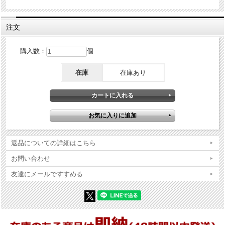
発売国
日本
パッケージ:あり
付属品
注文
説明書等:あり
商品コンディションの詳細な説明
購入数：
個
※Zippo本体の底（ボトム）の製造年・月とインサイドユニットの製造
在庫
在庫あり
年・月は、一致しない場合がございます。ストックを利用する関係上
ずれが生じます(場合によっては数年)。
※当店では真贋確認の上、簡易クリーニング、フリントの発火ができ
る状態で販売しておりますが、現状でのお渡しになりますので、商品
写真やコンディション説明をご確認の上ご購入ください。
返品についての詳細はこちら
お問い合わせ
友達にメールですすめる