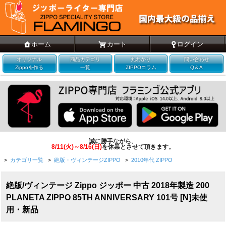
ホーム
カート
ログイン
オリジナル
商品カテゴリ
丸わかり
問い合わせ
Zippoを作る
一覧
ZIPPOコラム
Q＆A
誠に勝手ながら、
8/11(火)～8/16(日)
を休業とさせて頂きます。
>
カテゴリ一覧
>
絶版・ヴィンテージZIPPO
>
2010年代 ZIPPO
絶版/ヴィンテージ Zippo ジッポー 中古 2018年製造 200
PLANETA ZIPPO 85TH ANNIVERSARY 101号 [N]未使
用・新品