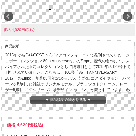
価格:4,620円(税込)
商品説明
2015年からDeAGOSTINI(ディアゴスティーニ）で発刊されていた「ジ
ッポー コレクション 80th Anniversary」のZippo。歴代の名作にインス
パイアされた限定コレクションとして隔週刊として2019年の120号まで
刊行されていました。こちらは、101号「85TH ANNIVERSARY
2017」のZippo。創業85周年記念モデル。記念ロゴとダイヤモンドパタ
ーンを彫刻した雑誌オリジナルモデル。ブラッシュドクローム、レー
ザー彫刻。このシリーズにはデザイン内に「Z」が隠されています。わ
かりやすいデザインもあれば、よく探さないと分からないデザインも
▼ 商品説明の続きを見る ▼
あります。手に入れて探して見てください。
コンディション
[N]未使用・新品
価格:
製造年月
4,620円
(税込)
2018年4月
製造国
アメリカ合衆国