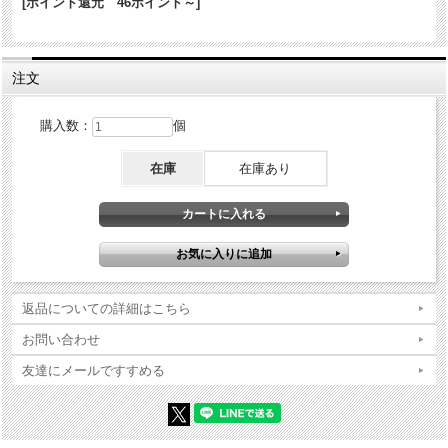
[ポイント還元 46ポイント～]
発売国
日本
パッケージ:あり
付属品
注文
説明書等:あり
商品コンディションの詳細な説明
購入数：
個
※Zippo本体の底（ボトム）の製造年・月とインサイドユニットの製造
在庫
在庫あり
年・月は、一致しない場合がございます。ストックを利用する関係上
ずれが生じます(場合によっては数年)。
※当店では真贋確認の上、簡易クリーニング、フリントの発火ができ
る状態で販売しておりますが、現状でのお渡しになりますので、商品
写真やコンディション説明をご確認の上ご購入ください。
返品についての詳細はこちら
お問い合わせ
友達にメールですすめる