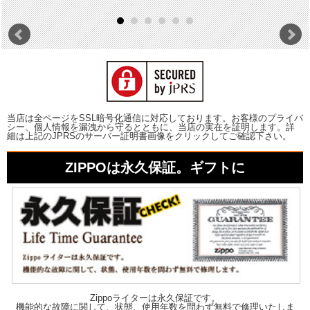
当店は全ページをSSL暗号化通信に対応しております。お客様のプライバ
シー、個人情報を漏洩から守るとともに、当店の実在を証明します。詳
細は上記のJPRSのサーバー証明書画像をクリックしてご確認下さい。
ZIPPOは永久保証。ギフトに
Zippoライターは永久保証です。
機能的な故障に関して、状態、使用年数を問わず無料で修理いたしま