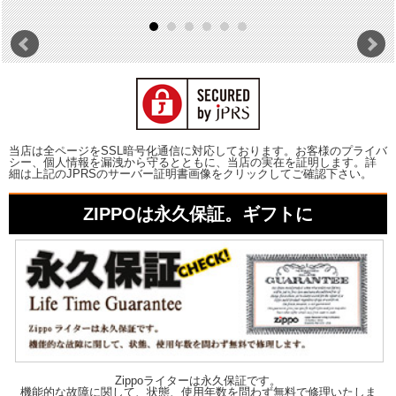
当店は全ページをSSL暗号化通信に対応しております。お客様のプライバ
シー、個人情報を漏洩から守るとともに、当店の実在を証明します。詳
細は上記のJPRSのサーバー証明書画像をクリックしてご確認下さい。
ZIPPOは永久保証。ギフトに
Zippoライターは永久保証です。
機能的な故障に関して、状態、使用年数を問わず無料で修理いたしま