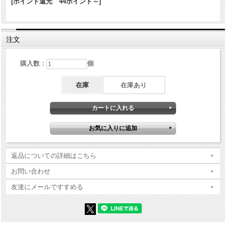
[ポイント還元 44ポイント～]
商品コンディションの詳細な説明
※Zippo本体の底（ボトム）の製造年・月とインサイドユニットの製造
年・月は、一致しない場合がございます。ストックを利用する関係上
注文
ずれが生じます(場合によっては数年)。
※当店では真贋確認の上、簡易クリーニング、フリントの発火ができ
る状態で販売しておりますが、現状でのお渡しになりますので、商品
購入数：
個
写真やコンディション説明をご確認の上ご購入ください。
在庫
在庫あり
返品についての詳細はこちら
お問い合わせ
友達にメールですすめる