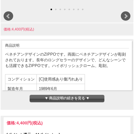
価格:4,400円(税込)
商品説明
ベネチアンデザインのZIPPOです。両面にベネチアンデザインが彫刻
されております。長年のロングセラーのデザインで、どんなシーンで
も活躍できるZIPPOです。ハイポリッシュクローム、彫刻。
コンディション
[C]使用感あり傷汚れあり
製造年月
1989年6月
製造国
アメリカ合衆国
▼ 商品説明の続きを見る ▼
発売国
アメリカ合衆国
パッケージ:なし
付属品
価格:
4,400円
(税込)
説明書等:なし