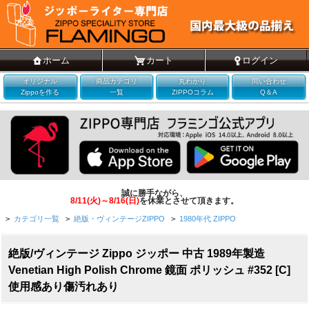
ホーム
カート
ログイン
オリジナル
商品カテゴリ
丸わかり
問い合わせ
Zippoを作る
一覧
ZIPPOコラム
Q＆A
誠に勝手ながら、
8/11(火)～8/16(日)
を休業とさせて頂きます。
>
カテゴリ一覧
>
絶版・ヴィンテージZIPPO
>
1980年代 ZIPPO
絶版/ヴィンテージ Zippo ジッポー 中古 1989年製造
Venetian High Polish Chrome 鏡面 ポリッシュ #352 [C]
使用感あり傷汚れあり