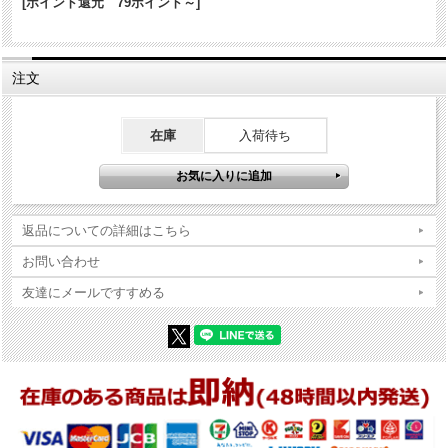
[ポイント還元 79ポイント～]
商品コンディションの詳細な説明
※Zippo本体の底（ボトム）の製造年・月とインサイドユニットの製造
注文
年・月は、一致しない場合がございます。ストックを利用する関係上
ずれが生じます(場合によっては数年)。
※当店では真贋確認の上、簡易クリーニング、フリントの発火ができ
在庫
入荷待ち
る状態で販売しておりますが、現状でのお渡しになりますので、商品
写真やコンディション説明をご確認の上ご購入ください。
返品についての詳細はこちら
お問い合わせ
友達にメールですすめる