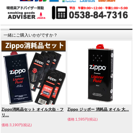
一緒にご購入いかがですか？
Zippo消耗品セット オイル大缶・フ
Zippo ジッポー 消耗品 オイル 大...
リ...
価格:1,595円(税込)
価格:3,190円(税込)