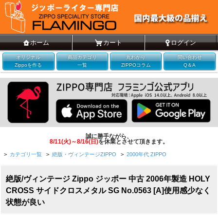
ホーム
カート
ログイン
オリジナル
商品カテゴリ
丸わかり
問い合わせ
Zippoを作る
一覧
ZIPPOコラム
Q＆A
誠に勝手ながら、
8/11(火)～8/16(日)
を休業とさせて頂きます。
>
カテゴリ一覧
>
絶版・ヴィンテージZIPPO
>
2000年代 ZIPPO
絶版/ヴィンテージ Zippo ジッポー 中古 2006年製造 HOLY
CROSS サイドクロスメタル SG No.0563 [A]使用感少なく
状態が良い