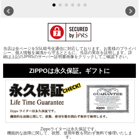
当店は全ページをSSL暗号化通信に対応しております。お客様のプライバ
シー、個人情報を漏洩から守るとともに、当店の実在を証明します。詳
細は上記のJPRSのサーバー証明書画像をクリックしてご確認下さい。
ZIPPOは永久保証。ギフトに
Zippoライターは永久保証です。
機能的な故障に関して、状態、使用年数を問わず無料で修理いたしま
す。