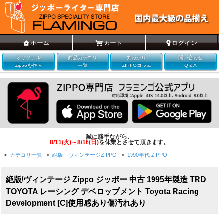
ホーム
カート
ログイン
オリジナル
商品カテゴリ
丸わかり
問い合わせ
Zippoを作る
一覧
ZIPPOコラム
Q＆A
誠に勝手ながら、
8/11(火)～8/16(日)
を休業とさせて頂きます。
>
カテゴリ一覧
>
絶版・ヴィンテージZIPPO
>
1990年代 ZIPPO
絶版/ヴィンテージ Zippo ジッポー 中古 1995年製造 TRD
TOYOTA レーシング デベロップメント Toyota Racing
Development [C]使用感あり傷汚れあり