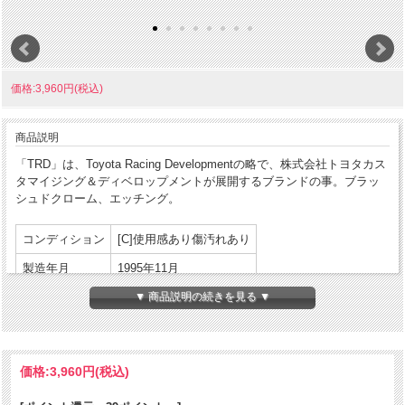
価格:3,960円(税込)
商品説明
「TRD」は、Toyota Racing Developmentの略で、株式会社トヨタカス
タマイジング＆ディベロップメントが展開するブランドの事。ブラッ
シュドクローム、エッチング。
コンディション
[C]使用感あり傷汚れあり
製造年月
1995年11月
製造国
アメリカ合衆国
▼ 商品説明の続きを見る ▼
発売国
日本
パッケージ:なし
付属品
価格:
3,960円
(税込)
説明書等:なし