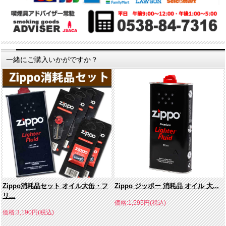
一緒にご購入いかがですか？
Zippo消耗品セット オイル大缶・フ
Zippo ジッポー 消耗品 オイル 大...
リ...
価格:1,595円(税込)
価格:3,190円(税込)