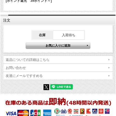
[ポイント還元 39ポイント～]
商品コンディションの詳細な説明
※Zippo本体の底（ボトム）の製造年・月とインサイドユニットの製造
年・月は、一致しない場合がございます。ストックを利用する関係上
注文
ずれが生じます(場合によっては数年)。
※当店では真贋確認の上、簡易クリーニング、フリントの発火ができ
る状態で販売しておりますが、現状でのお渡しになりますので、商品
在庫
入荷待ち
写真やコンディション説明をご確認の上ご購入ください。
返品についての詳細はこちら
お問い合わせ
友達にメールですすめる