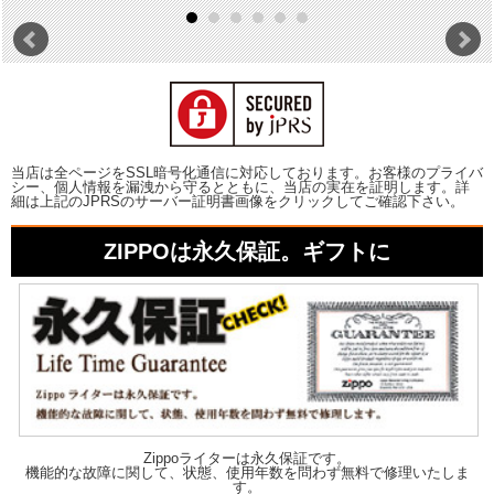
当店は全ページをSSL暗号化通信に対応しております。お客様のプライバ
シー、個人情報を漏洩から守るとともに、当店の実在を証明します。詳
細は上記のJPRSのサーバー証明書画像をクリックしてご確認下さい。
ZIPPOは永久保証。ギフトに
Zippoライターは永久保証です。
機能的な故障に関して、状態、使用年数を問わず無料で修理いたしま
す。