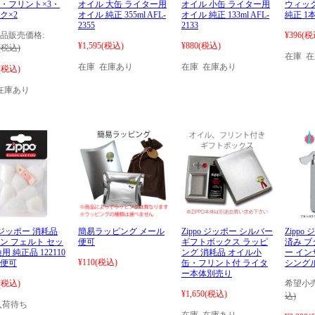
・フリント×3・
オイル 大缶 ライター用
オイル 小缶 ライター用
ウィック
ク×2
オイル 純正 355ml AFL-
オイル 純正 133ml AFL-
純正 1
2355
2133
品販売価格:
¥396
(税
¥1,595
(税込)
¥880
(税込)
(税込)
在庫 
在庫 在庫あり
在庫 在庫あり
(税込)
在庫あり
o ジッポー 消耗品
簡易ラッピング メール
Zippo ジッポー シルバー
Zipp
ン フェルト セッ
便可
ギフトボックス ラッピ
済み 
用 純正品 122110
ング 消耗品 オイル小
ー イ
¥110
(税込)
便可
缶・フリント付 ライタ
シングル
ー本体別売り
(税込)
希望小売
¥1,650
(税込)
込)
入荷待ち
在庫 在庫あり