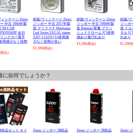
ィンテージ Zippo
絶版/ヴィンテージ Zippo
絶版/ヴィンテージ Zippo
絶版/ヴ
 中古 1994年製
ジッポー 中古 2017年製
ジッポー 中古 1998年製
ジッポー
C'94 CAR
造 マリファナ Marijuana
造 Baptism 聖書 ブラッ
造 イル
PIONSHIP 全日
Leaf Series LEGAL stamp
シュドクローム [C]使用
タル [
リングカー選手
Z207-112478 [A]使用感
感あり傷汚れあり
れあり
A]使用感少なく状態
少なく状態が良い
¥3,300
(税込)
¥2,200
(
¥3,300
(税込)
(税込)
緒に如何でしょうか？
po消耗品セット オイ
Zippo ジッポー 消耗品
Zippo ジッポー 消耗品
Zippo