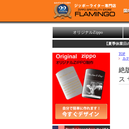
オリジナルZippo
【夏季休業日のお知らせ】
TOP
カ
絶版
ス 