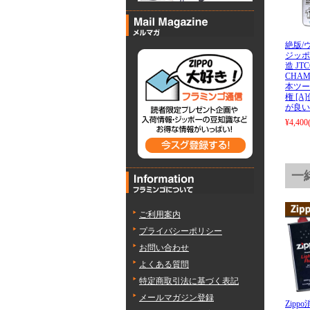
絶版/ヴ
ジッポー
造 JTC
CHAM
本ツー
権 [
が良い
¥4,400
一
ご利用案内
プライバシーポリシー
お問い合わせ
よくある質問
特定商取引法に基づく表記
メールマガジン登録
Zip