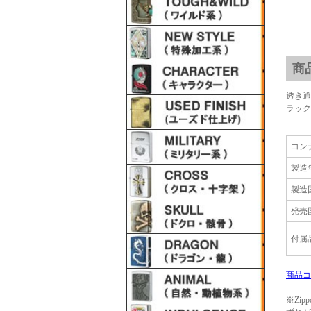
商
透き通
ラック
コン
製造
製造
発売
付属
商品コ
※Zi