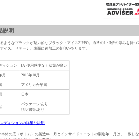
品説明
るようなブラックが魅力的なブラック・アイスZIPPO。通常の1・5倍の厚みを持
アイス、サテーナ。表面に後加工の刻印があります。
ディション
[A]使用感少なく状態が良い
年月
2018年10月
国
アメリカ合衆国
国
日本
パッケージ:あり
品
説明書等:あり
ンディションの詳細な説明
ppo本体の底（ボトム）の製造年・月とインサイドユニットの製造年・月は、一致し