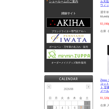
ル大缶
ショールームのご案内
ウィッ
通常単
姉妹サイト
¥3,443
¥3,190
在庫 
ブランドライター専門店アキハ
ボールペン・万年筆の名入れ・販売
オーダーメイドグッズ制作/販売
Zipp
コット
ト 交換
2026/08
メール
¥1,320
日
月
火
水
木
金
土
1
在庫 
2
3
4
5
6
7
8