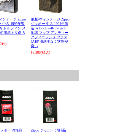
ィンテージ Zippo
絶版/ヴィンテージ Zippo
 中古 1995年製
ジッポー 中古 1994年製
カ ドルフィン メ
造 in touch with the earth
C]使用感あり傷汚
地球 マップ アンティー
クフィニッシュ ブラス
[A]使用感少なく状態が
税込)
良い
¥3,300
(税込)
 ジッポー 消耗品
Zippo ジッポー 消耗品