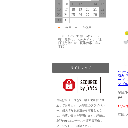
9
10
11
12
13
14
15
16
17
18
19
20
21
22
23
24
25
26
27
28
29
30
31
■
■
今日
定休日
※メールのご返信・発送（出
荷）業務は、お休みです。（土
日祝定休/GW・夏季休暇・年末
年始）
サイトマップ
Zipp
済み 
ー イ
ダブルト
希望小
込)
当店は全ページをSSL暗号化通信に対
応しております。お客様のプライバシ
¥3,575
ー、個人情報を漏洩から守るととも
在庫 
に、当店の実在を証明します。詳細は
上記のJPRSのサーバー証明書画像を
クリックしてご確認下さい。