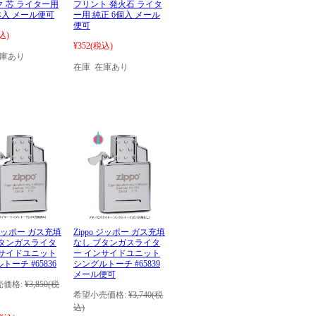
 芯 ライター用
フリント 発火石 ライタ
本入 メール便可
ー用 純正 6個入 メール
便可
込)
¥352
(税込)
在庫あり
在庫 在庫あり
o ジッポー ガス充填
Zippo ジッポー ガス充填
ブタンガスライタ
なし ブタンガスライタ
ンサイドユニット
ー インサイドユニット
トーチ #65836
シングルトーチ #65839
メール便可
価格:
¥3,850
(税
希望小売価格:
¥3,740
(税
込)