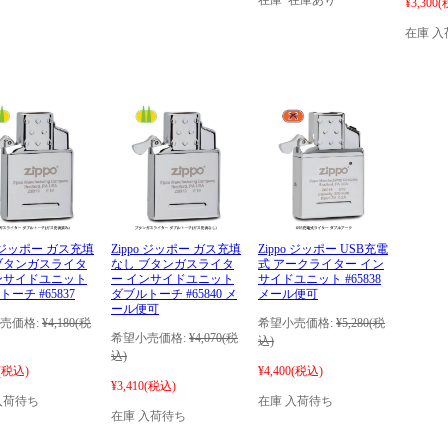
¥3,300
(
在庫 入
o ジッポー ガス充填
Zippo ジッポー ガス充填
Zippo ジッポー USB充電
ブタンガスライタ
なし ブタンガスライタ
式 アークライター イン
ンサイドユニット
ー インサイドユニット
サイドユニット #65838
ーチ #65837
ダブルトーチ #65840 メ
メール便可
ール便可
売価格:
¥4,180
(税
希望小売価格:
¥5,280
(税
希望小売価格:
¥4,070
(税
込)
込)
(税込)
¥4,400
(税込)
¥3,410
(税込)
入荷待ち
在庫 入荷待ち
在庫 入荷待ち