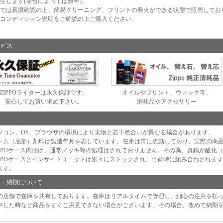
生じます(場合によっては数年)。
では真贋確認の上、簡易クリーニング、フリントの発火ができる状態で販売してお
コンディション説明をご確認の上ご購入ください。
ービス
ZIPPOライターは永久保証です。
オイルやフリント、ウィック等、
安心してお買い求め下さい。
消耗品やアクセサリー
足
ソコン、OS、プラウザの環境により実物と若干色合いが異なる場合があります。
トム（底部）刻印は製造年月を表しています。在庫は常に流動しており、実際の商
IPPOケース内側は、通常メッキ等の処理はされておりません。その為、真鍮が酸化
IPPOケースとインサイドユニットは別々にストックされ、出荷時に組み合わされま
ます。
庫・納期について
の店舗で在庫を共有しております。在庫はリアルタイムで管理し、細心の注意を払
中した時など商品をすぐご用意できない場合がございます。その場合、改めて納期