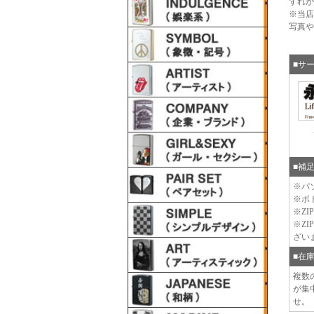
ずれが
※当店
写真や
■サ
■補
※パ
※ボ
※Z
※Z
ざい
■在
複数
が集
せ。