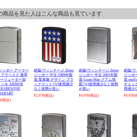
の商品を見た人はこんな商品も見ています
o ジッポー アーマー
絶版/ヴィンテージ Zippo
絶版/ヴィンテージ Zippo
絶版/ヴ
 アラベスク 唐草
ジッポー 中古 1989年製
ジッポー 中古 2001年製
ジッポー
ーリューター加
造 星条旗 デザイン ブラ
造 Guam Map グアム地
造 mod's
メッキ ARMOR
ックマット [A]使用感少
図 [A]使用感少なく状態
チェック
 ARABESQNE
なく状態が良い
が良い
用感少
-3ARART
¥2,970
(税込)
¥4,950
(税込)
¥4,950
(
0
(税込)