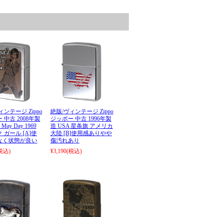
ィンテージ Zippo
絶版/ヴィンテージ Zippo
 中古 2008年製
ジッポー 中古 1996年製
 May Day 1969
造 USA 星条旗 アメリカ
 ガール [A]使
大陸 [B]使用感ありやや
なく状態が良い
傷汚れあり
税込)
¥3,190
(税込)