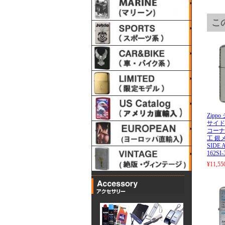
こ
Zipp
サイド
コーナ
工 銀
SIDE
162SI
¥11,55