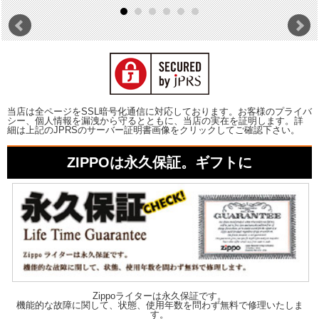
当店は全ページをSSL暗号化通信に対応しております。お客様のプライバ
シー、個人情報を漏洩から守るとともに、当店の実在を証明します。詳
細は上記のJPRSのサーバー証明書画像をクリックしてご確認下さい。
ZIPPOは永久保証。ギフトに
Zippoライターは永久保証です。
機能的な故障に関して、状態、使用年数を問わず無料で修理いたしま
す。