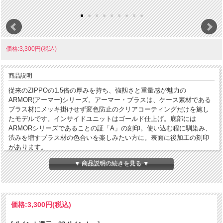
価格:3,300円(税込)
商品説明
従来のZIPPOの1.5倍の厚みを持ち、強靱さと重量感が魅力の
ARMOR(アーマー)シリーズ。アーマー・ブラスは、ケース素材である
ブラス材にメッキ掛けせず変色防止のクリアコーティングだけを施し
たモデルです。インサイドユニットはゴールド仕上げ。底部には
ARMORシリーズであることの証「A」の刻印。使い込む程に馴染み、
渋みを増すブラス材の色合いを楽しみたい方に。表面に後加工の刻印
があります。
▼ 商品説明の続きを見る ▼
コンディション
[C]使用感あり傷汚れあり
製造年月
2016年5月
製造国
アメリカ合衆国
価格:
3,300円
(税込)
発売国
アメリカ合衆国