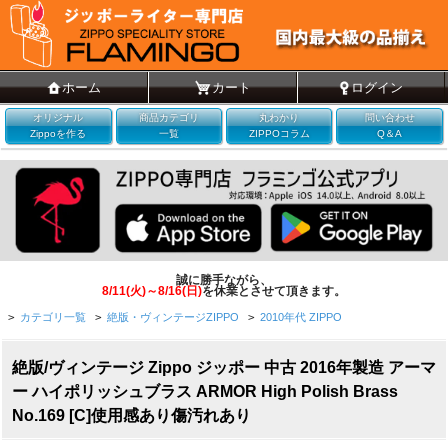
ホーム
カート
ログイン
オリジナル
商品カテゴリ
丸わかり
問い合わせ
Zippoを作る
一覧
ZIPPOコラム
Q＆A
誠に勝手ながら、
8/11(火)～8/16(日)
を休業とさせて頂きます。
>
カテゴリ一覧
>
絶版・ヴィンテージZIPPO
>
2010年代 ZIPPO
絶版/ヴィンテージ Zippo ジッポー 中古 2016年製造 アーマ
ー ハイポリッシュブラス ARMOR High Polish Brass
No.169 [C]使用感あり傷汚れあり