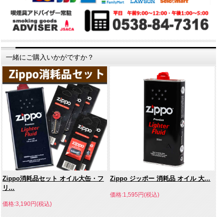
一緒にご購入いかがですか？
Zippo消耗品セット オイル大缶・フ
Zippo ジッポー 消耗品 オイル 大...
リ...
価格:1,595円(税込)
価格:3,190円(税込)