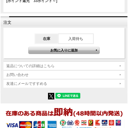
[ポイント還元 33ポイント～]
パッケージ:あり
付属品
説明書等:あり
注文
商品コンディションの詳細な説明
※Zippo本体の底（ボトム）の製造年・月とインサイドユニットの製造
在庫
入荷待ち
年・月は、一致しない場合がございます。ストックを利用する関係上
ずれが生じます(場合によっては数年)。
※当店では真贋確認の上、簡易クリーニング、フリントの発火ができ
る状態で販売しておりますが、現状でのお渡しになりますので、商品
写真やコンディション説明をご確認の上ご購入ください。
返品についての詳細はこちら
お問い合わせ
友達にメールですすめる