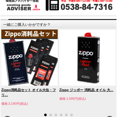
一緒にご購入いかがですか？
Zippo消耗品セット オイル大缶・フ
Zippo ジッポー 消耗品 オイル 大...
リ...
価格:1,595円(税込)
価格:3,190円(税込)