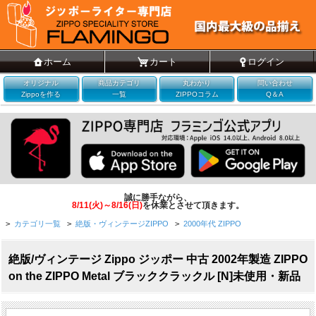
ホーム
カート
ログイン
オリジナル
商品カテゴリ
丸わかり
問い合わせ
Zippoを作る
一覧
ZIPPOコラム
Q＆A
誠に勝手ながら、
8/11(火)～8/16(日)
を休業とさせて頂きます。
>
カテゴリ一覧
>
絶版・ヴィンテージZIPPO
>
2000年代 ZIPPO
絶版/ヴィンテージ Zippo ジッポー 中古 2002年製造 ZIPPO
on the ZIPPO Metal ブラッククラックル [N]未使用・新品