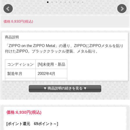
価格:6,930円(税込)
商品説明
「ZIPPO on the ZIPPO Metal」の通り、ZIPPOにZIPPOメタルを貼り
付けたZIPPO。ブラッククラックル塗装、メタル貼り。
コンディション
[N]未使用・新品
製造年月
2002年4月
製造国
アメリカ合衆国
▼ 商品説明の続きを見る ▼
発売国
日本
パッケージ:あり
付属品
説明書等:あり
価格:
6,930円
(税込)
商品コンディションの詳細な説明
[ポイント還元 69ポイント～]