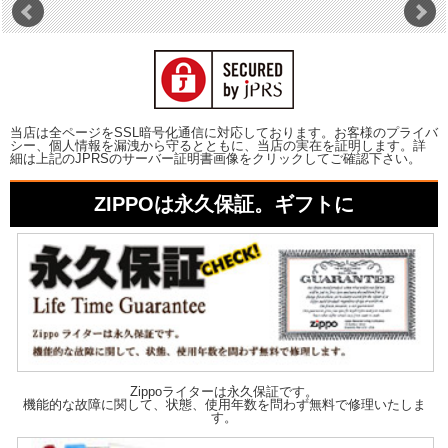
当店は全ページをSSL暗号化通信に対応しております。お客様のプライバ
シー、個人情報を漏洩から守るとともに、当店の実在を証明します。詳
細は上記のJPRSのサーバー証明書画像をクリックしてご確認下さい。
ZIPPOは永久保証。ギフトに
Zippoライターは永久保証です。
機能的な故障に関して、状態、使用年数を問わず無料で修理いたしま
す。