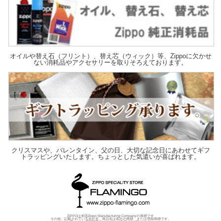
オイルや替え石（フリント）、替え芯（ウィック）等、Zippoに欠かせ
ない消耗品やアクセサリーを取りそろえております。
クリスマスや、バレンタイン、父の日、大切な記念日にあわせてギフ
トラッピングいたします。ちょっとした気遣いが喜ばれます。
ZIPPOは米国Zippo Manufacturing Companyの商標です
その他、記載されている会社名、商品名は各社の商標、または登録商標です。