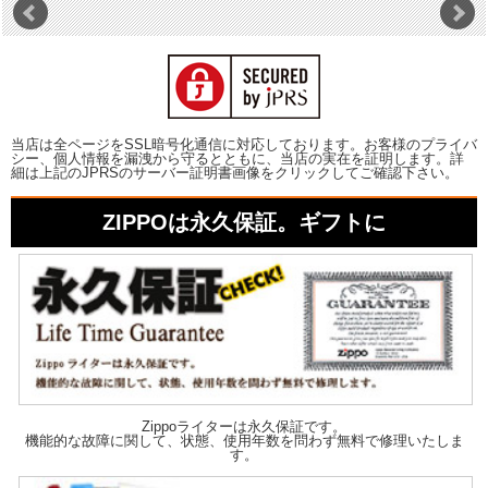
当店は全ページをSSL暗号化通信に対応しております。お客様のプライバ
シー、個人情報を漏洩から守るとともに、当店の実在を証明します。詳
細は上記のJPRSのサーバー証明書画像をクリックしてご確認下さい。
ZIPPOは永久保証。ギフトに
Zippoライターは永久保証です。
機能的な故障に関して、状態、使用年数を問わず無料で修理いたしま
す。