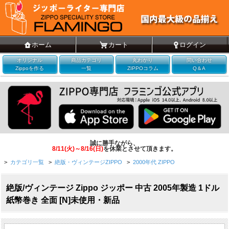
ホーム
カート
ログイン
オリジナル
商品カテゴリ
丸わかり
問い合わせ
Zippoを作る
一覧
ZIPPOコラム
Q＆A
誠に勝手ながら、
8/11(火)～8/16(日)
を休業とさせて頂きます。
>
カテゴリ一覧
>
絶版・ヴィンテージZIPPO
>
2000年代 ZIPPO
絶版/ヴィンテージ Zippo ジッポー 中古 2005年製造 1ドル
紙幣巻き 全面 [N]未使用・新品