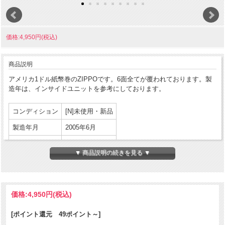
価格:4,950円(税込)
商品説明
アメリカ1ドル紙幣巻のZIPPOです。6面全てが覆われております。製
造年は、インサイドユニットを参考にしております。
コンディション
[N]未使用・新品
製造年月
2005年6月
製造国
アメリカ合衆国
▼ 商品説明の続きを見る ▼
発売国
アメリカ合衆国
パッケージ:あり
付属品
説明書等:あり
価格:
4,950円
(税込)
商品コンディションの詳細な説明
[ポイント還元 49ポイント～]