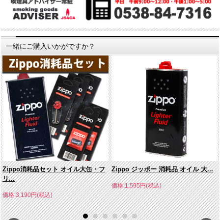
一緒にご購入いかがですか？
Zippo消耗品セット オイル大缶・フ
Zippo ジッポー 消耗品 オイル 大...
リ...
価格:1,595円(税込)
価格:3,190円(税込)