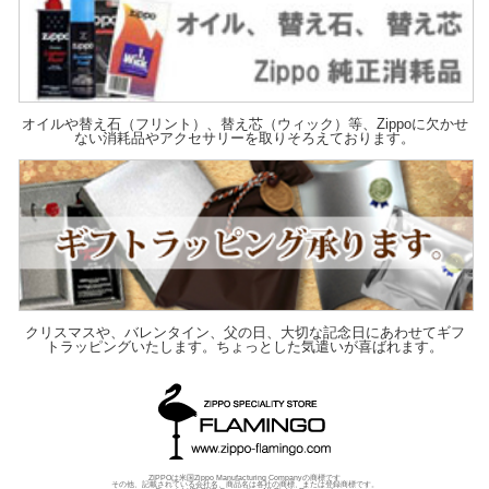
オイルや替え石（フリント）、替え芯（ウィック）等、Zippoに欠かせ
ない消耗品やアクセサリーを取りそろえております。
クリスマスや、バレンタイン、父の日、大切な記念日にあわせてギフ
トラッピングいたします。ちょっとした気遣いが喜ばれます。
ZIPPOは米国Zippo Manufacturing Companyの商標です
その他、記載されている会社名、商品名は各社の商標、または登録商標です。