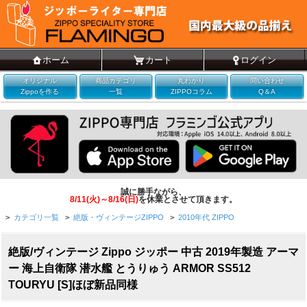
ホーム
カート
ログイン
オリジナル
商品カテゴリ
丸わかり
問い合わせ
Zippoを作る
一覧
ZIPPOコラム
Q＆A
誠に勝手ながら、
8/11(火)～8/16(日)
を休業とさせて頂きます。
>
カテゴリ一覧
>
絶版・ヴィンテージZIPPO
>
2010年代 ZIPPO
絶版/ヴィンテージ Zippo ジッポー 中古 2019年製造 アーマ
ー 海上自衛隊 潜水艦 とうりゅう ARMOR SS512
TOURYU [S]ほぼ新品同様