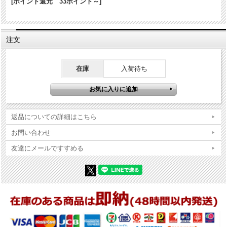
説明書等:あり
[ポイント還元 33ポイント～]
商品コンディションの詳細な説明
注文
※Zippo本体の底（ボトム）の製造年・月とインサイドユニットの製造
年・月は、一致しない場合がございます。ストックを利用する関係上
ずれが生じます(場合によっては数年)。
在庫
入荷待ち
※当店では真贋確認の上、簡易クリーニング、フリントの発火ができ
る状態で販売しておりますが、現状でのお渡しになりますので、商品
写真やコンディション説明をご確認の上ご購入ください。
返品についての詳細はこちら
お問い合わせ
友達にメールですすめる