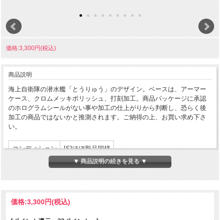
価格:3,300円(税込)
商品説明
海上自衛隊の潜水艦「とうりゅう」のデザイン。ベースは、アーマー
ケース、クロムメッキポリッシュ、打刻加工。商品パッケージに承認
のホログラムシールがない事や加工の仕上がりから判断し、恐らく後
加工の商品ではないかと推測されます。ご納得の上、お買い求め下さ
い。
コンディション
[S]ほぼ新品同様
▼ 商品説明の続きを見る ▼
製造年月
2019年10月
製造国
アメリカ合衆国
発売国
日本
価格:
3,300円
(税込)
パッケージ:あり
付属品