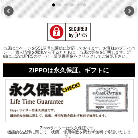
当店は全ページをSSL暗号化通信に対応しております。お客様のプライバ
シー、個人情報を漏洩から守るとともに、当店の実在を証明します。詳
細は上記のJPRSのサーバー証明書画像をクリックしてご確認下さい。
ZIPPOは永久保証。ギフトに
Zippoライターは永久保証です。
機能的な故障に関して、状態、使用年数を問わず無料で修理いたしま
す。