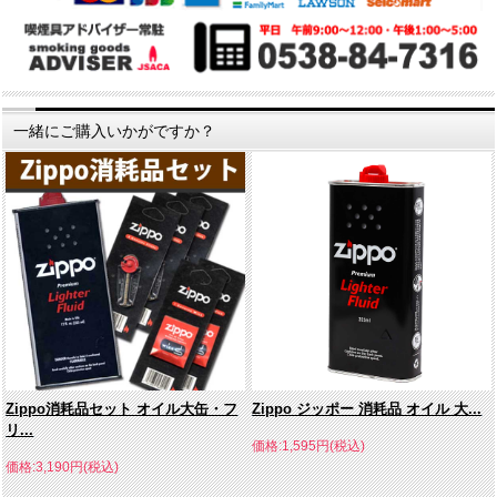
一緒にご購入いかがですか？
Zippo消耗品セット オイル大缶・フ
Zippo ジッポー 消耗品 オイル 大...
リ...
価格:1,595円(税込)
価格:3,190円(税込)