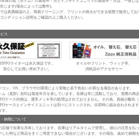
ppo本体の底（ボトム）の製造年・月とインサイドユニットの製造年・月は、一致し
生じます(場合によっては数年)。
では真贋確認の上、簡易クリーニング、フリントの発火ができる状態で販売してお
コンディション説明をご確認の上ご購入ください。
ービス
ZIPPOライターは永久保証です。
オイルやフリント、ウィック等、
安心してお買い求め下さい。
消耗品やアクセサリー
足
ソコン、OS、プラウザの環境により実物と若干色合いが異なる場合があります。
トム（底部）刻印は製造年月を表しています。在庫は常に流動しており、実際の商
IPPOケース内側は、通常メッキ等の処理はされておりません。その為、真鍮が酸化
IPPOケースとインサイドユニットは別々にストックされ、出荷時に組み合わされま
ます。
庫・納期について
の店舗で在庫を共有しております。在庫はリアルタイムで管理し、細心の注意を払
中した時など商品をすぐご用意できない場合がございます。その場合、改めて納期