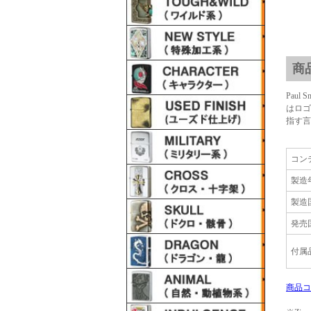
商
Pau
はロゴ
指す言
コン
製造
製造
発売
付属
商品コ