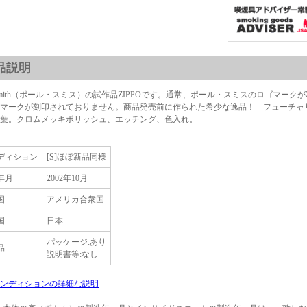
品説明
l Smith（ポール・スミス）の試作品ZIPPOです。通常、ポール・スミスのロゴマークが
マークが刻印されておりません。商品発売前に作られた希少な逸品！「フューチャ
葉。クロムメッキポリッシュ、エッチング、色入れ。
ディション
[S]ほぼ新品同様
年月
2002年10月
国
アメリカ合衆国
国
日本
パッケージ:あり
品
説明書等:なし
ンディションの詳細な説明