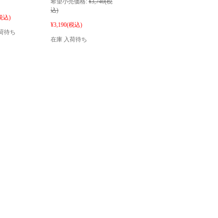
希望小売価格:
¥3,740
(税
込)
税込)
¥3,190
(税込)
荷待ち
在庫 入荷待ち