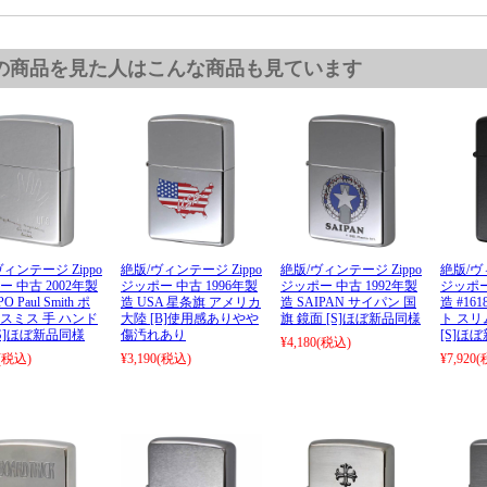
の商品を見た人はこんな商品も見ています
ィンテージ Zippo
絶版/ヴィンテージ Zippo
絶版/ヴィンテージ Zippo
絶版/ヴ
 中古 2002年製
ジッポー 中古 1996年製
ジッポー 中古 1992年製
ジッポー
O Paul Smith ポ
造 USA 星条旗 アメリカ
造 SAIPAN サイパン 国
造 #16
スミス 手 ハンド
大陸 [B]使用感ありやや
旗 鏡面 [S]ほぼ新品同様
ト スリ
[S]ほぼ新品同様
傷汚れあり
[S]ほ
¥4,180
(税込)
(税込)
¥3,190
(税込)
¥7,920
(