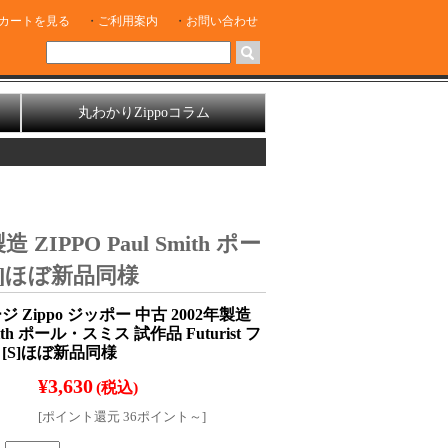
カートを見る
ご利用案内
お問い合わせ
丸わかりZippoコラム
IPPO Paul Smith ポー
[S]ほぼ新品同様
 Zippo ジッポー 中古 2002年製造
Smith ポール・スミス 試作品 Futurist フ
[S]ほぼ新品同様
¥3,630
(税込)
[ポイント還元 36ポイント～]