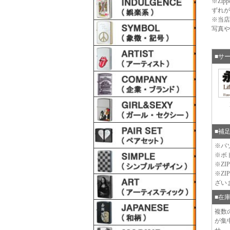
※Zi
ずれが
※当店
写真や
■サ
■補
※パ
※ボ
※Z
※Z
ざい
■在
複数
が集
せ。