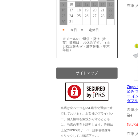
9
10
11
12
13
14
15
在庫 
16
17
18
19
20
21
22
23
24
25
26
27
28
29
30
31
■
■
今日
定休日
※メールのご返信・発送（出
荷）業務は、お休みです。（土
日祝定休/GW・夏季休暇・年末
年始）
サイトマップ
Zipp
済み 
ー イ
ダブルト
当店は全ページをSSL暗号化通信に対
希望小
応しております。お客様のプライバシ
込)
ー、個人情報を漏洩から守るととも
¥3,575
に、当店の実在を証明します。詳細は
上記のJPRSのサーバー証明書画像を
在庫 
クリックしてご確認下さい。