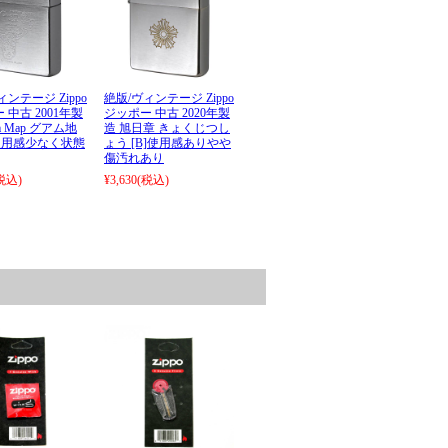
ィンテージ Zippo
絶版/ヴィンテージ Zippo
 中古 2001年製
ジッポー 中古 2020年製
m Map グアム地
造 旭日章 きょくじつし
]使用感少なく状態
ょう [B]使用感ありやや
傷汚れあり
税込)
¥3,630
(税込)