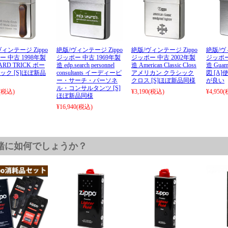
ィンテージ Zippo
絶版/ヴィンテージ Zippo
絶版/ヴィンテージ Zippo
絶版/ヴ
 中古 1998年製
ジッポー 中古 1969年製
ジッポー 中古 2002年製
ジッポー
ARD TRICK ボー
造 edp.search personnel
造 American Classic Closs
造 Gua
ック [S]ほぼ新品
consultants イーディーピ
アメリカン クラシック
図 [A
ー・サーチ・パーソネ
クロス [S]ほぼ新品同様
が良い
ル・コンサルタンツ [S]
(税込)
¥3,190
(税込)
¥4,950
(
ほぼ新品同様
¥16,940
(税込)
緒に如何でしょうか？