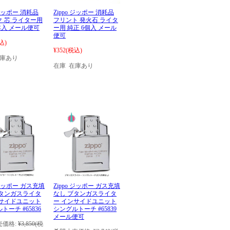
 ジッポー 消耗品
Zippo ジッポー 消耗品
 芯 ライター用
フリント 発火石 ライタ
本入 メール便可
ー用 純正 6個入 メール
便可
込)
¥352
(税込)
在庫あり
在庫 在庫あり
o ジッポー ガス充填
Zippo ジッポー ガス充填
ブタンガスライタ
なし ブタンガスライタ
ンサイドユニット
ー インサイドユニット
トーチ #65836
シングルトーチ #65839
メール便可
価格:
¥3,850
(税