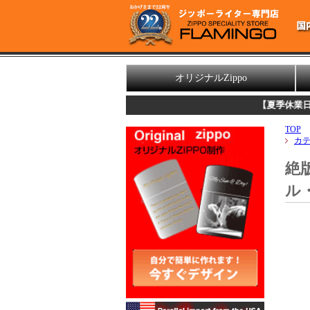
オリジナルZippo
【夏季休業日のお知らせ】
TOP
カ
絶版
ル・