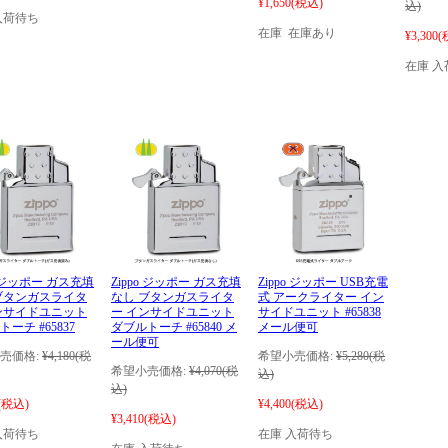
¥1,650
(税込)
込)
入荷待ち
在庫 在庫あり
¥3,300
(
在庫 入
o ジッポー ガス充填
Zippo ジッポー ガス充填
Zippo ジッポー USB充電
ブタンガスライタ
なし ブタンガスライタ
式 アークライター イン
ンサイドユニット
ー インサイドユニット
サイドユニット #65838
ーチ #65837
ダブルトーチ #65840 メ
メール便可
ール便可
売価格:
¥4,180
(税
希望小売価格:
¥5,280
(税
希望小売価格:
¥4,070
(税
込)
込)
(税込)
¥4,400
(税込)
¥3,410
(税込)
入荷待ち
在庫 入荷待ち