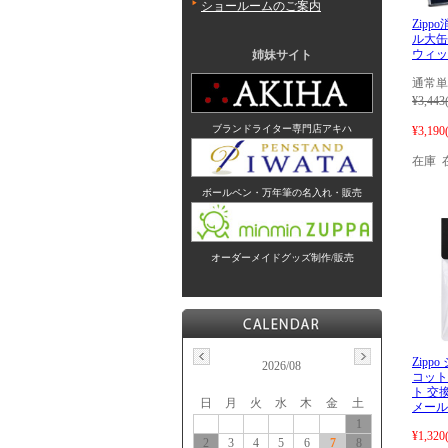
ショールームのご案内
Zip
ル大缶
ウィッ
姉妹サイト
通常単
¥3,443
ブランドライター専門店アキハ
¥3,190
在庫 
ボールペン・万年筆の名入れ・販売
オーダーメイドグッズ制作/販売
Zipp
2026/08
コット
ト 交換
日
月
火
水
木
金
土
メール
1
¥1,320
2
3
4
5
6
7
8