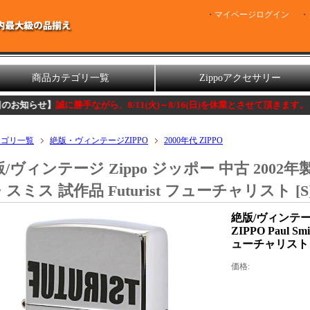
マイページログイン
商品カテゴリ一覧
Zippoアクセサリー
誠に勝手ながら、8/11(火)～8/16(日)を休業とさせて頂きます。
テゴリ一覧
絶版・ヴィンテージZIPPO
2000年代 ZIPPO
/ヴィンテージ Zippo ジッポー 中古 2002年製造 Z
スミス 試作品 Futurist フューチャリスト 
絶版/ヴィンテージ
ZIPPO Paul 
ューチャリスト 
価格: