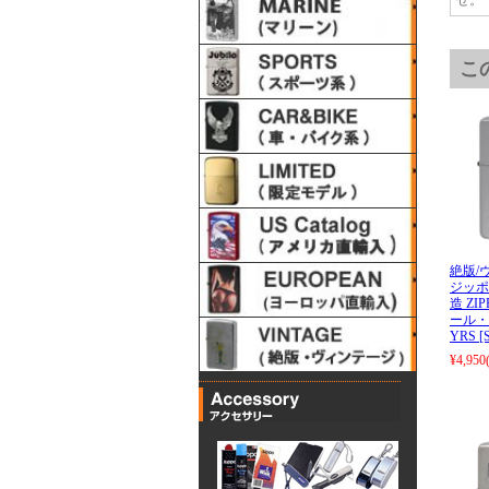
こ
絶版/ヴ
ジッポー
造 ZIPP
ール・
YRS 
¥4,950