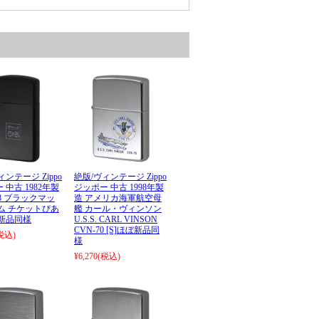
ィンテージ Zippo
絶版/ヴィンテージ Zippo
 中古 1982年製
ジッポー 中古 1998年製
18 ブラックマッ
造 アメリカ海軍航空母
ム チケットぴあ
艦 カール・ヴィンソン
ぼ新品同様
U.S.S. CARL VINSON
CVN-70 [S]ほぼ新品同
税込)
様
¥6,270
(税込)