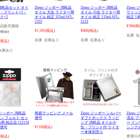
po消耗品セット オイ
Zippo ジッポー 消耗品
Zippo ジッポー 消耗品
Zippo
・フリント×3・
オイル 大缶 ライター用
オイル 小缶 ライター用
ウィック
ク×2
オイル 純正 355ml AFL-
オイル 純正 133ml AFL-
純正 1
2355
2133
品販売価格:
¥396
(税
¥1,595
(税込)
¥880
(税込)
(税込)
在庫 
在庫 在庫あり
在庫 在庫あり
(税込)
在庫あり
o ジッポー 消耗品
簡易ラッピング メール
Zippo ジッポー シルバー
Zipp
ン フェルト セッ
便可
ギフトボックス ラッピ
済み 
用 純正品 122110
ング 消耗品 オイル小
ー イ
¥110
(税込)
便可
缶・フリント付 ライタ
シングル
ー本体別売り
(税込)
希望小売