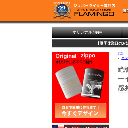
オリジナルZippo
【夏季休業日のお知らせ】
誠に勝
TOP
カ
絶版
ーイ
感