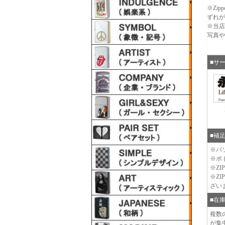
※Zi
ずれが
※当店
写真や
■サ
■補
※パ
※ボ
※Z
※Z
ざい
■在
複数
が集