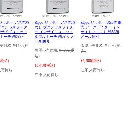
o ジッポー ガス充填
Zippo ジッポー ガス充填
Zippo ジッポー USB充電
ブタンガスライタ
なし ブタンガスライタ
式 アークライター イン
ンサイドユニット
ー インサイドユニット
サイドユニット #65838
ーチ #65837
ダブルトーチ #65840 メ
メール便可
ール便可
売価格:
¥4,180
(税
希望小売価格:
¥5,280
(税
希望小売価格:
¥4,070
(税
込)
込)
(税込)
¥4,400
(税込)
¥3,410
(税込)
入荷待ち
在庫 入荷待ち
在庫 入荷待ち