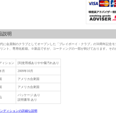
品説明
0年代に会員制のクラブとしてオープンした「プレイボーイ・クラブ」の50周年記念モデ
リント、専用化粧箱。※新品ですが、コーティングの一部が剥げております。その
ディション
[B]使用感ありやや傷汚れあり
年月
2009年10月
国
アメリカ合衆国
国
アメリカ合衆国
パッケージ:あり
品
説明書等:あり
ンディションの詳細な説明