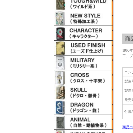
商
196
工、プ
コン
製造
製造
発売
付属
商品コ