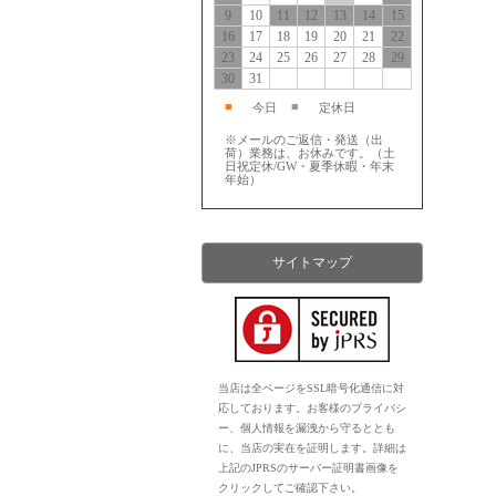
9
10
11
12
13
14
15
16
17
18
19
20
21
22
23
24
25
26
27
28
29
30
31
■
■
今日
定休日
※メールのご返信・発送（出
荷）業務は、お休みです。（土
日祝定休/GW・夏季休暇・年末
年始）
サイトマップ
当店は全ページをSSL暗号化通信に対
応しております。お客様のプライバシ
ー、個人情報を漏洩から守るととも
に、当店の実在を証明します。詳細は
上記のJPRSのサーバー証明書画像を
クリックしてご確認下さい。