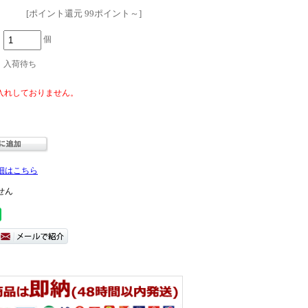
[ポイント還元 99ポイント～]
個
入荷待ち
細はこちら
せん