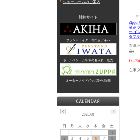
ショールームのご案内
姉妹サイト
Zipp
済み 
ー イ
ダブルト
ブランドライター専門店アキハ
希望小
込)
¥3,575
ボールペン・万年筆の名入れ・販売
在庫 
オーダーメイドグッズ制作/販売
2026/08
日
月
火
水
木
金
土
1
2
3
4
5
6
7
8