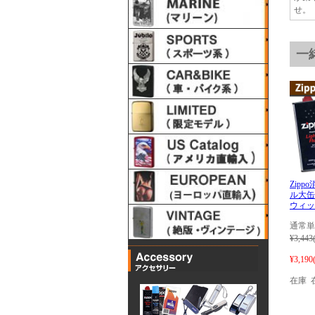
せ。
一
Zip
ル大缶
ウィッ
通常単
¥3,443
¥3,190
在庫 