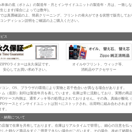
ppo本体の底（ボトム）の製造年・月とインサイドユニットの製造年・月は、一致し
生じます(場合によっては数年)。
では真贋確認の上、簡易クリーニング、フリントの発火ができる状態で販売してお
コンディション説明をご確認の上ご購入ください。
ービス
ZIPPOライターは永久保証です。
オイルやフリント、ウィック等、
安心してお買い求め下さい。
消耗品やアクセサリー
足
ソコン、OS、プラウザの環境により実物と若干色合いが異なる場合があります。
トム（底部）刻印は製造年月を表しています。在庫は常に流動しており、実際の商
IPPOケース内側は、通常メッキ等の処理はされておりません。その為、真鍮が酸化
IPPOケースとインサイドユニットは別々にストックされ、出荷時に組み合わされま
ます。
庫・納期について
の店舗で在庫を共有しております。在庫はリアルタイムで管理し、細心の注意を払
中した時など商品をすぐご用意できない場合がございます。その場合、改めて納期