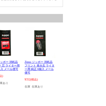
 ジッポー 消耗品
Zippo ジッポー 消耗品
 芯 ライター用
フリント 発火石 ライタ
本入 メール便可
ー用 純正 6個入 メール
便可
込)
¥352
(税込)
在庫あり
在庫 在庫あり