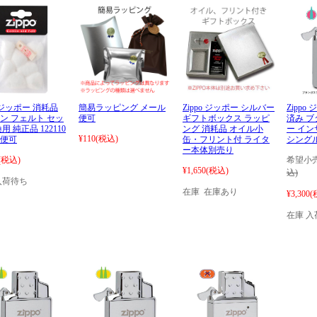
o ジッポー 消耗品
簡易ラッピング メール
Zippo ジッポー シルバー
Zipp
ン フェルト セッ
便可
ギフトボックス ラッピ
済み 
用 純正品 122110
ング 消耗品 オイル小
ー イ
¥110
(税込)
便可
缶・フリント付 ライタ
シングル
ー本体別売り
(税込)
希望小売
¥1,650
(税込)
込)
入荷待ち
在庫 在庫あり
¥3,300
(
在庫 入