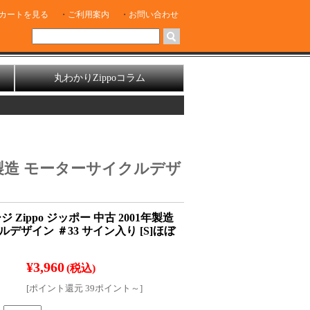
カートを見る
ご利用案内
お問い合わせ
丸わかりZippoコラム
1年製造 モーターサイクルデザ
 Zippo ジッポー 中古 2001年製造
デザイン ＃33 サイン入り [S]ほぼ
¥3,960
(税込)
[ポイント還元 39ポイント～]