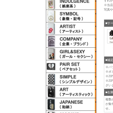
ずれが
※当店
写真や
■サ
■補
※パ
※ボ
※Z
※Z
ざい
■在
複数
が集
せ。