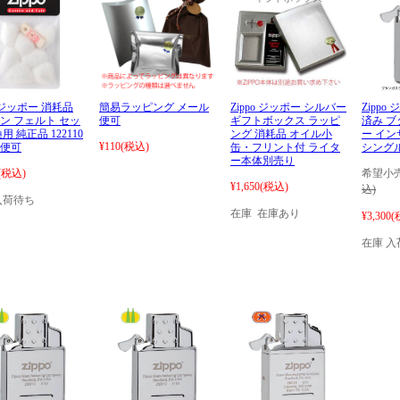
o ジッポー 消耗品
簡易ラッピング メール
Zippo ジッポー シルバー
Zipp
ン フェルト セッ
便可
ギフトボックス ラッピ
済み 
用 純正品 122110
ング 消耗品 オイル小
ー イ
¥110
(税込)
便可
缶・フリント付 ライタ
シングル
ー本体別売り
(税込)
希望小売
¥1,650
(税込)
込)
入荷待ち
在庫 在庫あり
¥3,300
(
在庫 入