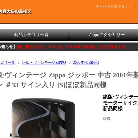
マイページログイン
商品カテゴリ一覧
Zippoアクセサリー
に勝手ながら、8/11(火)～8/16(日)を休業とさせて頂きます。
テゴリ一覧
絶版・ヴィンテージZIPPO
2000年代 ZIPPO
/ヴィンテージ Zippo ジッポー 中古 200
 ＃33 サイン入り [S]ほぼ新品同様
絶版/ヴィンテージ
モーターサイクル
新品同様
価格: