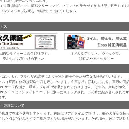
生じます(場合によっては数年)。
では真贋確認の上、簡易クリーニング、フリントの発火ができる状態で販売してお
コンディション説明をご確認の上ご購入ください。
ービス
ZIPPOライターは永久保証です。
オイルやフリント、ウィック等、
安心してお買い求め下さい。
消耗品やアクセサリー
足
ソコン、OS、プラウザの環境により実物と若干色合いが異なる場合があります。
トム（底部）刻印は製造年月を表しています。在庫は常に流動しており、実際の商
IPPOケース内側は、通常メッキ等の処理はされておりません。その為、真鍮が酸化
IPPOケースとインサイドユニットは別々にストックされ、出荷時に組み合わされま
ます。
庫・納期について
の店舗で在庫を共有しております。在庫はリアルタイムで管理し、細心の注意を払
中した時など商品をすぐご用意できない場合がございます。その場合、改めて納期