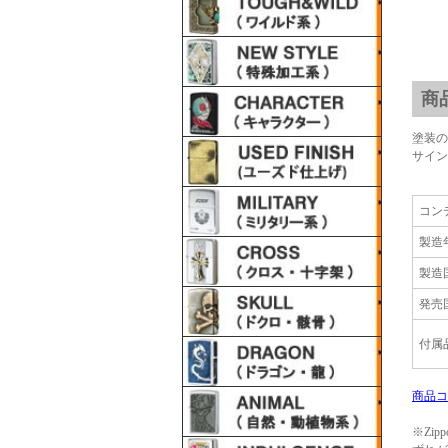
商
塗装の
サイン
コン
製造
製造
発売
付属
商品コ
※Zi