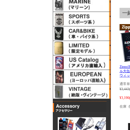
一
Zip
ル大缶
ウィッ
通常単
¥3,443
¥3,190
在庫 