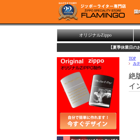
オリジナルZippo
【夏季休業日のお知らせ】
誠
TOP
カ
絶版
イン