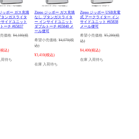
o ジッポー ガス充填
Zippo ジッポー ガス充填
Zippo ジッポー USB充電
ブタンガスライタ
なし ブタンガスライタ
式 アークライター イン
ンサイドユニット
ー インサイドユニット
サイドユニット #65838
ーチ #65837
ダブルトーチ #65840 メ
メール便可
ール便可
売価格:
¥4,180
(税
希望小売価格:
¥5,280
(税
希望小売価格:
¥4,070
(税
込)
込)
(税込)
¥4,400
(税込)
¥3,410
(税込)
入荷待ち
在庫 入荷待ち
在庫 入荷待ち