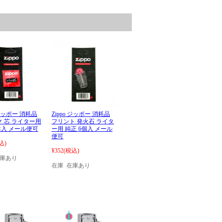
 ジッポー 消耗品
Zippo ジッポー 消耗品
 芯 ライター用
フリント 発火石 ライタ
本入 メール便可
ー用 純正 6個入 メール
便可
込)
¥352
(税込)
在庫あり
在庫 在庫あり