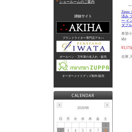
ショールームのご案内
Zipp
済み 
姉妹サイト
ー イ
ダブルト
希望小
ブランドライター専門店アキハ
込)
¥3,575
在庫 
ボールペン・万年筆の名入れ・販売
オーダーメイドグッズ制作/販売
2026/08
日
月
火
水
木
金
土
1
2
3
4
5
6
7
8