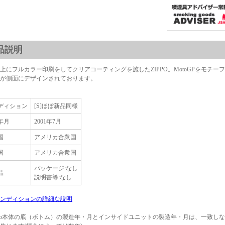
品説明
上にフルカラー印刷をしてクリアコーティングを施したZIPPO。MotoGPをモチー
が側面にデザインされております。
ディション
[S]ほぼ新品同様
年月
2001年7月
国
アメリカ合衆国
国
アメリカ合衆国
パッケージ:なし
品
説明書等:なし
ンディションの詳細な説明
ppo本体の底（ボトム）の製造年・月とインサイドユニットの製造年・月は、一致し