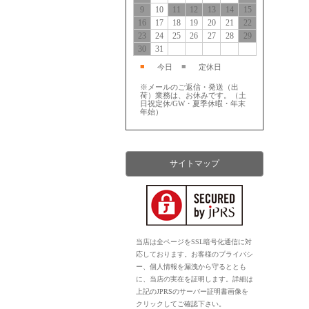
9
10
11
12
13
14
15
16
17
18
19
20
21
22
23
24
25
26
27
28
29
30
31
■
■
今日
定休日
※メールのご返信・発送（出
荷）業務は、お休みです。（土
日祝定休/GW・夏季休暇・年末
年始）
サイトマップ
当店は全ページをSSL暗号化通信に対
応しております。お客様のプライバシ
ー、個人情報を漏洩から守るととも
に、当店の実在を証明します。詳細は
上記のJPRSのサーバー証明書画像を
クリックしてご確認下さい。