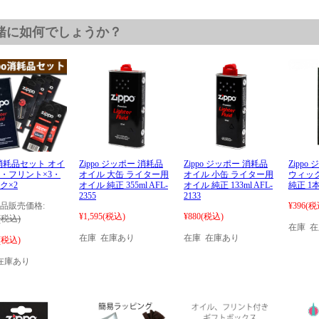
緒に如何でしょうか？
po消耗品セット オイ
Zippo ジッポー 消耗品
Zippo ジッポー 消耗品
Zippo
・フリント×3・
オイル 大缶 ライター用
オイル 小缶 ライター用
ウィック
ク×2
オイル 純正 355ml AFL-
オイル 純正 133ml AFL-
純正 1
2355
2133
品販売価格:
¥396
(税
¥1,595
(税込)
¥880
(税込)
(税込)
在庫 
在庫 在庫あり
在庫 在庫あり
(税込)
在庫あり