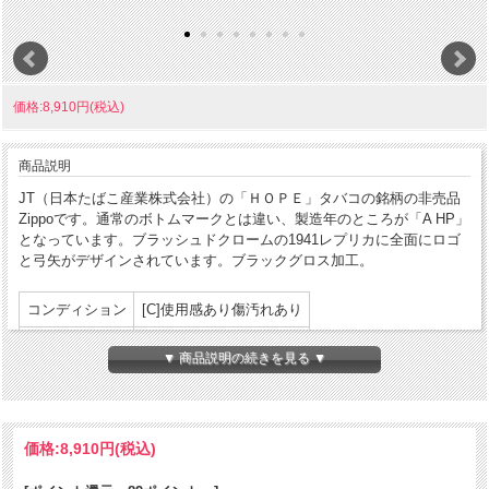
価格:8,910円(税込)
商品説明
JT（日本たばこ産業株式会社）の「ＨＯＰＥ」タバコの銘柄の非売品
Zippoです。通常のボトムマークとは違い、製造年のところが「A HP」
となっています。ブラッシュドクロームの1941レプリカに全面にロゴ
と弓矢がデザインされています。ブラックグロス加工。
コンディション
[C]使用感あり傷汚れあり
製造年月
2001年
▼ 商品説明の続きを見る ▼
製造国
アメリカ合衆国
発売国
日本
価格:
8,910円
(税込)
パッケージ:なし
付属品
説明書等:なし