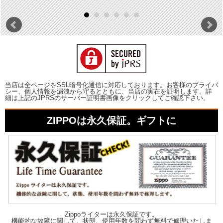
当店は全ページをSSL暗号化通信に対応しております。お客様のプライバ
シー、個人情報を漏洩から守るとともに、当店の実在を証明します。詳
細は上記のJPRSのサーバー証明書画像をクリックしてご確認下さい。
ZIPPOは永久保証。ギフトに
Zippoライターは永久保証です。
機能的な故障に関して、状態、使用年数を問わず無料で修理いたしま