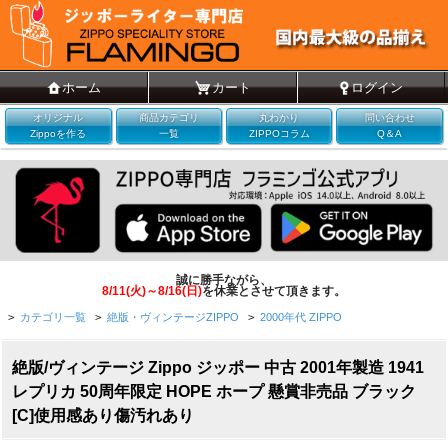
ホーム
カート
ログイン
オリジナル
商品カテゴリ
丸わかり
問い合わせ
Zippoを作る
一覧
ZIPPOコラム
Q＆A
誠に勝手ながら、
8/11(火)～8/16(日)
を休業とさせて頂きます。
>
カテゴリ一覧
>
絶版・ヴィンテージZIPPO
>
2000年代 ZIPPO
絶版/ヴィンテージ Zippo ジッポー 中古 2001年製造 1941
レプリカ 50周年限定 HOPE ホープ 懸賞非売品 ブラック
[C]使用感あり傷汚れあり