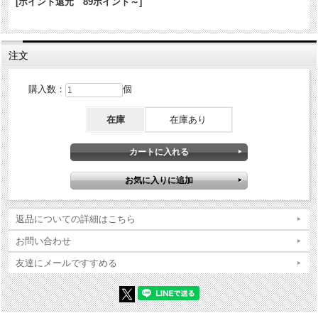
[ポイント還元 89ポイント～]
商品コンディションの詳細な説明
※Zippo本体の底（ボトム）の製造年・月とインサイドユニットの製造
注文
年・月は、一致しない場合がございます。ストックを利用する関係上
ずれが生じます(場合によっては数年)。
※当店では真贋確認の上、簡易クリーニング、フリントの発火ができ
購入数：
個
る状態で販売しておりますが、現状でのお渡しになりますので、商品
写真やコンディション説明をご確認の上ご購入ください。
在庫
在庫あり
返品についての詳細はこちら
お問い合わせ
友達にメールですすめる