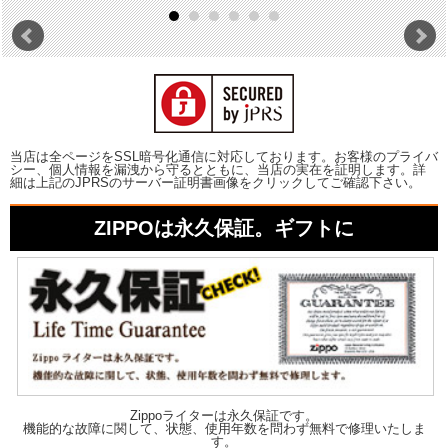
当店は全ページをSSL暗号化通信に対応しております。お客様のプライバ
シー、個人情報を漏洩から守るとともに、当店の実在を証明します。詳
細は上記のJPRSのサーバー証明書画像をクリックしてご確認下さい。
ZIPPOは永久保証。ギフトに
Zippoライターは永久保証です。
機能的な故障に関して、状態、使用年数を問わず無料で修理いたしま
す。