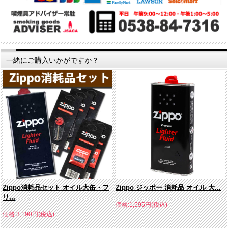
一緒にご購入いかがですか？
Zippo消耗品セット オイル大缶・フ
Zippo ジッポー 消耗品 オイル 大...
リ...
価格:1,595円(税込)
価格:3,190円(税込)