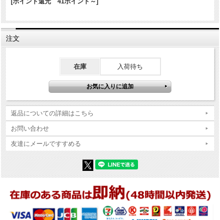
[ポイント還元 41ポイント～]
商品コンディションの詳細な説明
※Zippo本体の底（ボトム）の製造年・月とインサイドユニットの製造
注文
年・月は、一致しない場合がございます。ストックを利用する関係上
ずれが生じます(場合によっては数年)。
※当店では真贋確認の上、簡易クリーニング、フリントの発火ができ
在庫
入荷待ち
る状態で販売しておりますが、現状でのお渡しになりますので、商品
写真やコンディション説明をご確認の上ご購入ください。
返品についての詳細はこちら
お問い合わせ
友達にメールですすめる