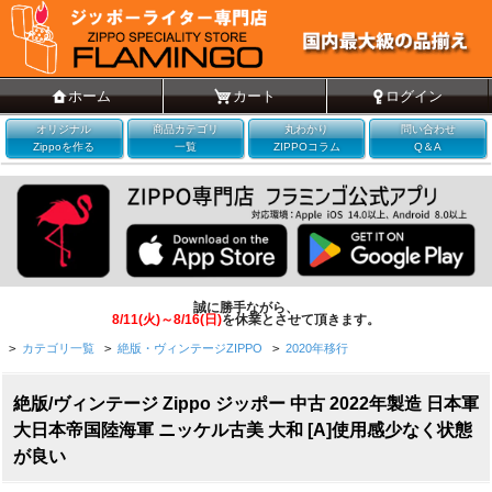
ホーム
カート
ログイン
オリジナル
商品カテゴリ
丸わかり
問い合わせ
Zippoを作る
一覧
ZIPPOコラム
Q＆A
誠に勝手ながら、
8/11(火)～8/16(日)
を休業とさせて頂きます。
>
カテゴリ一覧
>
絶版・ヴィンテージZIPPO
>
2020年移行
絶版/ヴィンテージ Zippo ジッポー 中古 2022年製造 日本軍
大日本帝国陸海軍 ニッケル古美 大和 [A]使用感少なく状態
が良い