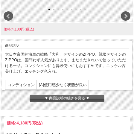
価格:4,180円(税込)
商品説明
大日本帝国陸海軍の戦艦「大和」デザインのZIPPO。戦艦デザインの
ZIPPOは、国問わず人気があります。まだまだきれいで使っていただ
ける一品。コレクションにも普段使いにもおすすめです。ニッケル古
美仕上げ、エッチング色入れ。
コンディション
[A]使用感少なく状態が良い
製造年月
2022年7月
▼ 商品説明の続きを見る ▼
製造国
アメリカ合衆国
発売国
日本
価格:
4,180円
(税込)
パッケージ:あり
付属品
説明書等:あり