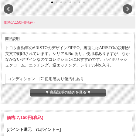
価格:7,150円(税込)
商品説明
トヨタ自動車のARISTOのデザインZIPPO。裏面にはARISTOの説明が
英文で刻印されています。シリアルNo.あり。使用感ありますが、なか
なかないデザインなのでコレクションにおすすめです。ハイポリッシ
ュクローム、エッチング、逆エッチング、シリアルNo.入り。
コンディション
[C]使用感あり傷汚れあり
製造年月
2000年1月
▼ 商品説明の続きを見る ▼
製造国
アメリカ合衆国
発売国
日本
価格:
7,150円
(税込)
パッケージ:なし
付属品
説明書等:なし
[ポイント還元 71ポイント～]