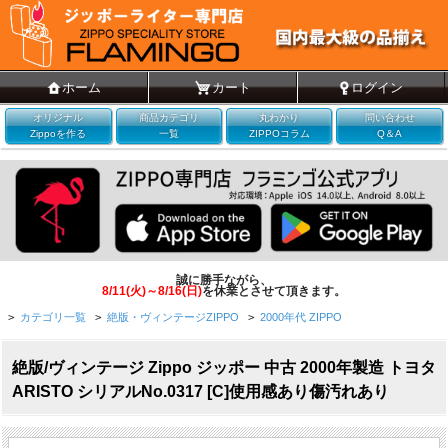
ホーム
カート
ログイン
オリジナル
商品カテゴリ
丸わかり
問い合わせ
Zippoを作る
一覧
ZIPPOコラム
Q＆A
誠に勝手ながら、
8/11(火)～8/16(日)
を休業とさせて頂きます。
>
カテゴリ一覧
>
絶版・ヴィンテージZIPPO
>
2000年代 ZIPPO
絶版/ヴィンテージ Zippo ジッポー 中古 2000年製造 トヨタ
ARISTO シリアルNo.0317 [C]使用感あり傷汚れあり