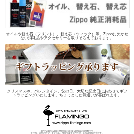
オイルや替え石（フリント）、替え芯（ウィック）等、Zippoに欠かせ
ない消耗品やアクセサリーを取りそろえております。
クリスマスや、バレンタイン、父の日、大切な記念日にあわせてギフ
トラッピングいたします。ちょっとした気遣いが喜ばれます。
ZIPPOは米国Zippo Manufacturing Companyの商標です
その他、記載されている会社名、商品名は各社の商標、または登録商標です。