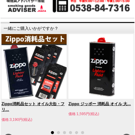
一緒にご購入いかがですか？
Zippo消耗品セット オイル大缶・フ
Zippo ジッポー 消耗品 オイル 大...
リ...
価格:1,595円(税込)
価格:3,190円(税込)