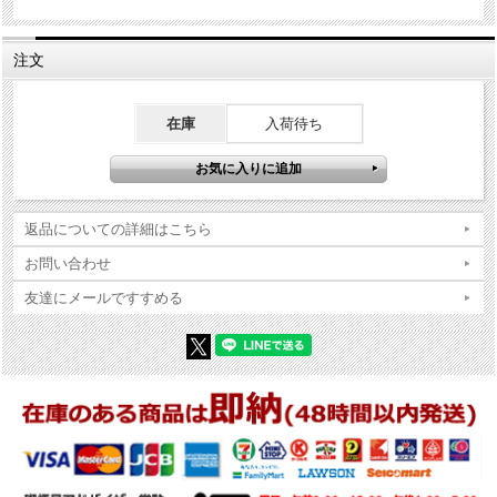
商品コンディションの詳細な説明
※Zippo本体の底（ボトム）の製造年・月とインサイドユニットの製造
注文
年・月は、一致しない場合がございます。ストックを利用する関係上
ずれが生じます(場合によっては数年)。
※当店では真贋確認の上、簡易クリーニング、フリントの発火ができ
在庫
入荷待ち
る状態で販売しておりますが、現状でのお渡しになりますので、商品
写真やコンディション説明をご確認の上ご購入ください。
返品についての詳細はこちら
お問い合わせ
友達にメールですすめる