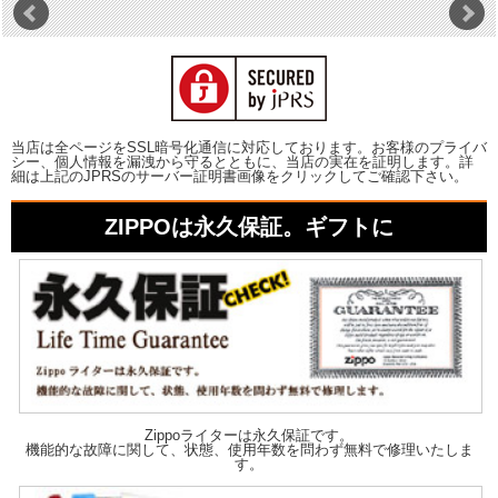
当店は全ページをSSL暗号化通信に対応しております。お客様のプライバ
シー、個人情報を漏洩から守るとともに、当店の実在を証明します。詳
細は上記のJPRSのサーバー証明書画像をクリックしてご確認下さい。
ZIPPOは永久保証。ギフトに
Zippoライターは永久保証です。
機能的な故障に関して、状態、使用年数を問わず無料で修理いたしま
す。