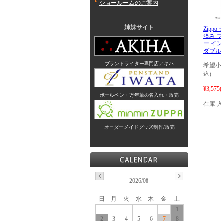
ショールームのご案内
姉妹サイト
Zipp
済み 
ー イ
ダブルト
ブランドライター専門店アキハ
希望小
込)
¥3,575
ボールペン・万年筆の名入れ・販売
在庫 
オーダーメイドグッズ制作/販売
2026/08
日
月
火
水
木
金
土
1
2
3
4
5
6
7
8