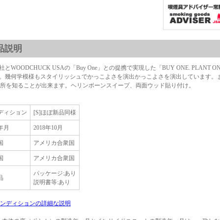
品説明
PO社とWOODCHUCK USAの「Buy One」との提携で実現した「BUY ONE. PL
PO。幾何学模様もスタイリッシュでかっこよさを演出かっこよさを演出しています。ま
所を知ることが出来ます。ヘリンボーンスイープ、両面ウッド貼り付け。
ディション
[S]ほぼ新品同様
年月
2018年10月
国
アメリカ合衆国
国
アメリカ合衆国
パッケージ:あり
品
説明書等:あり
ンディションの詳細な説明