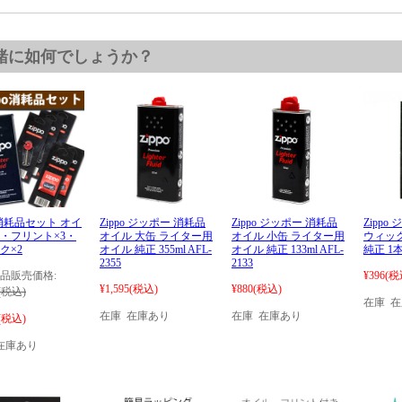
緒に如何でしょうか？
po消耗品セット オイ
Zippo ジッポー 消耗品
Zippo ジッポー 消耗品
Zippo
・フリント×3・
オイル 大缶 ライター用
オイル 小缶 ライター用
ウィック
ク×2
オイル 純正 355ml AFL-
オイル 純正 133ml AFL-
純正 1
2355
2133
品販売価格:
¥396
(税
¥1,595
(税込)
¥880
(税込)
(税込)
在庫 
在庫 在庫あり
在庫 在庫あり
(税込)
在庫あり