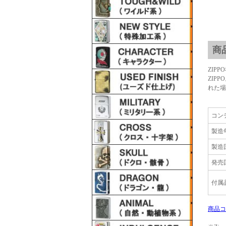
商
ZIP
ZIP
れた場
コン
製造
製造
発売
付属
商品コ