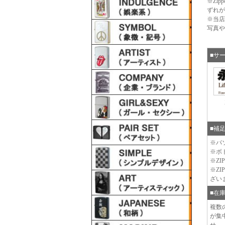
※Zi
ずれが
※当店
写真や
■サ
■補
※パ
※ボ
※Z
※Z
ざい
■在
複数
が集
せ。