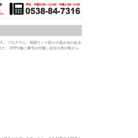
ANT ONE.」プログラム。両面ウッド貼りの温かみのある
た、ZIPPO毎に番号が付随し自分の木が植えら