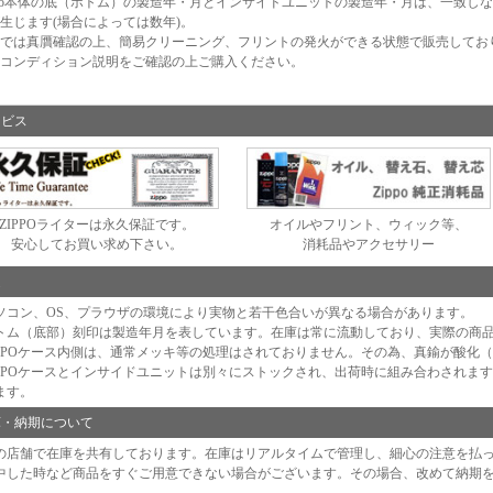
ppo本体の底（ボトム）の製造年・月とインサイドユニットの製造年・月は、一致し
生じます(場合によっては数年)。
では真贋確認の上、簡易クリーニング、フリントの発火ができる状態で販売してお
コンディション説明をご確認の上ご購入ください。
ービス
ZIPPOライターは永久保証です。
オイルやフリント、ウィック等、
安心してお買い求め下さい。
消耗品やアクセサリー
足
ソコン、OS、プラウザの環境により実物と若干色合いが異なる場合があります。
トム（底部）刻印は製造年月を表しています。在庫は常に流動しており、実際の商
IPPOケース内側は、通常メッキ等の処理はされておりません。その為、真鍮が酸化
IPPOケースとインサイドユニットは別々にストックされ、出荷時に組み合わされま
ます。
庫・納期について
の店舗で在庫を共有しております。在庫はリアルタイムで管理し、細心の注意を払
中した時など商品をすぐご用意できない場合がございます。その場合、改めて納期