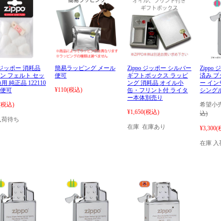
o ジッポー 消耗品
簡易ラッピング メール
Zippo ジッポー シルバー
Zipp
ン フェルト セッ
便可
ギフトボックス ラッピ
済み 
用 純正品 122110
ング 消耗品 オイル小
ー イ
¥110
(税込)
便可
缶・フリント付 ライタ
シングル
ー本体別売り
(税込)
希望小売
¥1,650
(税込)
込)
入荷待ち
在庫 在庫あり
¥3,300
(
在庫 入