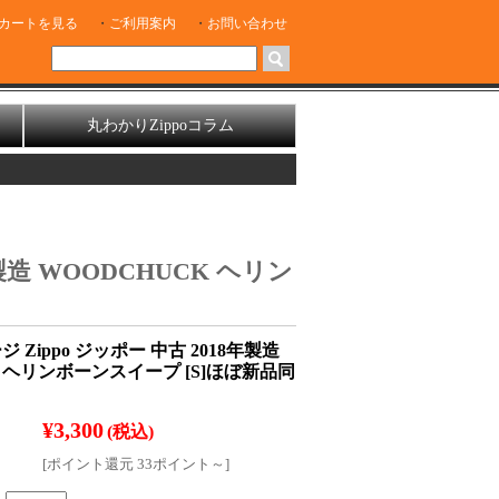
カートを見る
ご利用案内
お問い合わせ
丸わかりZippoコラム
製造 WOODCHUCK ヘリン
 Zippo ジッポー 中古 2018年製造
K ヘリンボーンスイープ [S]ほぼ新品同
¥3,300
(税込)
[ポイント還元 33ポイント～]