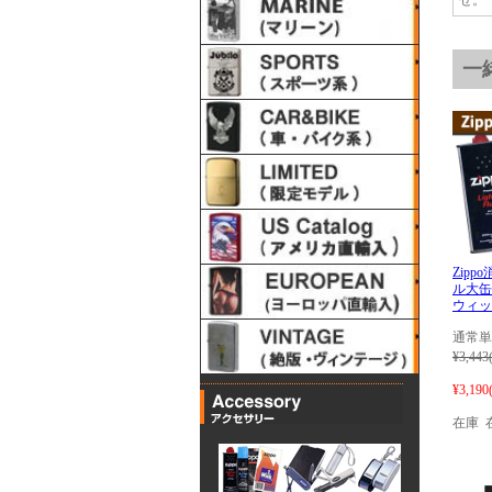
一
Zip
ル大缶
ウィッ
通常単
¥3,443
¥3,190
在庫 