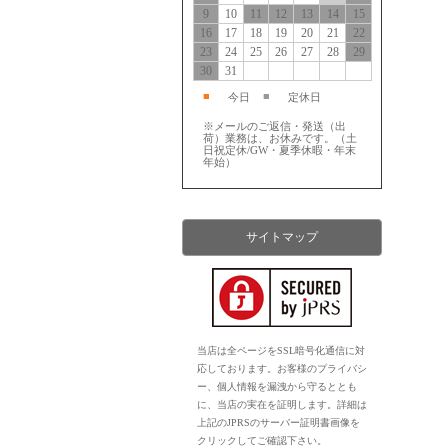
9
10
11
12
13
14
15
16
17
18
19
20
21
22
23
24
25
26
27
28
29
30
31
■
■
今日
定休日
※メールのご返信・発送（出
荷）業務は、お休みです。（土
日祝定休/GW・夏季休暇・年末
年始）
サイトマップ
当店は全ページをSSL暗号化通信に対
応しております。お客様のプライバシ
ー、個人情報を漏洩から守るととも
に、当店の実在を証明します。詳細は
上記のJPRSのサーバー証明書画像を
クリックしてご確認下さい。