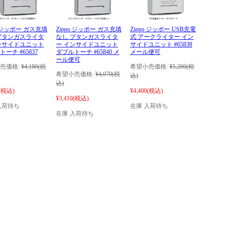
o ジッポー ガス充填
Zippo ジッポー ガス充填
Zippo ジッポー USB充電
ブタンガスライタ
なし ブタンガスライタ
式 アークライター イン
ンサイドユニット
ー インサイドユニット
サイドユニット #65838
ーチ #65837
ダブルトーチ #65840 メ
メール便可
ール便可
売価格:
¥4,180
(税
希望小売価格:
¥5,280
(税
希望小売価格:
¥4,070
(税
込)
込)
(税込)
¥4,400
(税込)
¥3,410
(税込)
入荷待ち
在庫 入荷待ち
在庫 入荷待ち