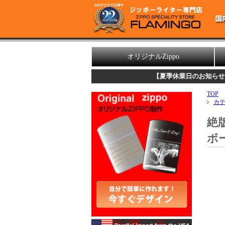
オリジナルZippo
【夏季休業日のお知らせ】
誠に勝手なが
TOP
カ
絶版
ボ