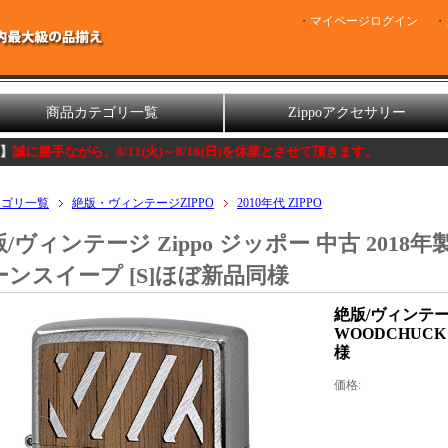
マイページログイン
商品カテゴリ一覧
Zippoアクセサリー
ら、8/11(火)～8/16(日)を休業とさせて頂きます。
テゴリ一覧
絶版・ヴィンテージZIPPO
2010年代 ZIPPO
/ヴィンテージ Zippo ジッポー 中古 2018年
ーンスイープ [S]ほぼ新品同様
絶版/ヴィンテージ
WOODCHUC
様
価格: