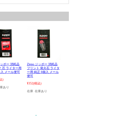
 ジッポー 消耗品
Zippo ジッポー 消耗品
 芯 ライター用
フリント 発火石 ライタ
本入 メール便可
ー用 純正 6個入 メール
便可
込)
¥352
(税込)
在庫あり
在庫 在庫あり