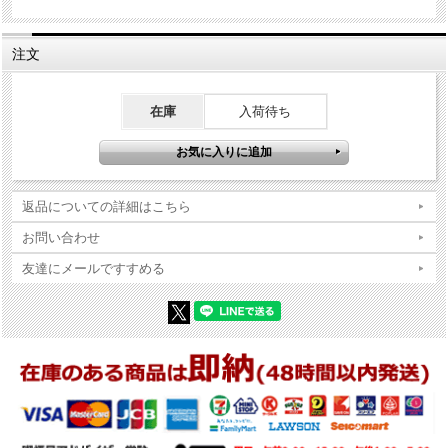
商品コンディションの詳細な説明
注文
※Zippo本体の底（ボトム）の製造年・月とインサイドユニットの製造
年・月は、一致しない場合がございます。ストックを利用する関係上
在庫
入荷待ち
ずれが生じます(場合によっては数年)。
※当店では真贋確認の上、簡易クリーニング、フリントの発火ができ
る状態で販売しておりますが、現状でのお渡しになりますので、商品
写真やコンディション説明をご確認の上ご購入ください。
返品についての詳細はこちら
お問い合わせ
友達にメールですすめる