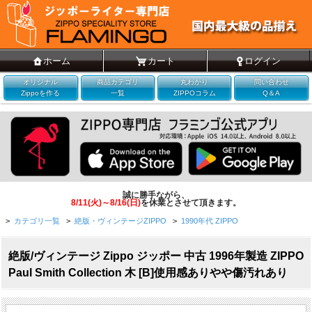
ホーム
カート
ログイン
オリジナル
商品カテゴリ
丸わかり
問い合わせ
Zippoを作る
一覧
ZIPPOコラム
Q＆A
誠に勝手ながら、
8/11(火)～8/16(日)
を休業とさせて頂きます。
>
カテゴリ一覧
>
絶版・ヴィンテージZIPPO
>
1990年代 ZIPPO
絶版/ヴィンテージ Zippo ジッポー 中古 1996年製造 ZIPPO
Paul Smith Collection 木 [B]使用感ありやや傷汚れあり