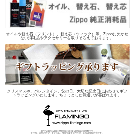
オイルや替え石（フリント）、替え芯（ウィック）等、Zippoに欠かせ
ない消耗品やアクセサリーを取りそろえております。
クリスマスや、バレンタイン、父の日、大切な記念日にあわせてギフ
トラッピングいたします。ちょっとした気遣いが喜ばれます。
ZIPPOは米国Zippo Manufacturing Companyの商標です
その他、記載されている会社名、商品名は各社の商標、または登録商標です。