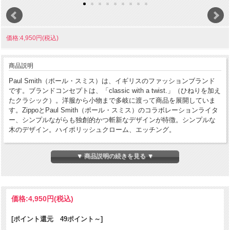
価格:4,950円(税込)
商品説明
Paul Smith（ポール・スミス）は、イギリスのファッションブランド
です。ブランドコンセプトは、「classic with a twist.」（ひねりを加え
たクラシック）。洋服から小物まで多岐に渡って商品を展開していま
す。ZippoとPaul Smith（ポール・スミス）のコラボレーションライタ
ー、シンプルながらも独創的かつ斬新なデザインが特徴。シンプルな
木のデザイン。ハイポリッシュクローム、エッチング。
コンディション
[B]使用感ありやや傷汚れあり
▼ 商品説明の続きを見る ▼
製造年月
1996年8月
製造国
アメリカ合衆国
価格:
4,950円
(税込)
発売国
日本
パッケージ:あり
[ポイント還元 49ポイント～]
付属品
説明書等:あり