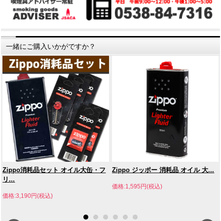
一緒にご購入いかがですか？
Zippo消耗品セット オイル大缶・フ
Zippo ジッポー 消耗品 オイル 大...
リ...
価格:1,595円(税込)
価格:3,190円(税込)