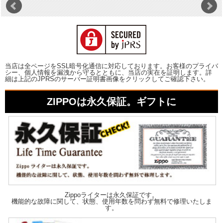
当店は全ページをSSL暗号化通信に対応しております。お客様のプライバ
シー、個人情報を漏洩から守るとともに、当店の実在を証明します。詳
細は上記のJPRSのサーバー証明書画像をクリックしてご確認下さい。
ZIPPOは永久保証。ギフトに
Zippoライターは永久保証です。
機能的な故障に関して、状態、使用年数を問わず無料で修理いたしま
す。