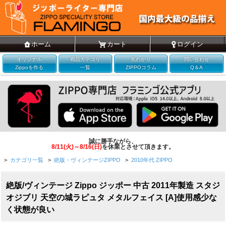
ホーム
カート
ログイン
オリジナル
商品カテゴリ
丸わかり
問い合わせ
Zippoを作る
一覧
ZIPPOコラム
Q＆A
誠に勝手ながら、
8/11(火)～8/16(日)
を休業とさせて頂きます。
>
カテゴリ一覧
>
絶版・ヴィンテージZIPPO
>
2010年代 ZIPPO
絶版/ヴィンテージ Zippo ジッポー 中古 2011年製造 スタジ
オジブリ 天空の城ラピュタ メタルフェイス [A]使用感少な
く状態が良い