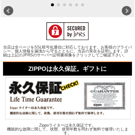
当店は全ページをSSL暗号化通信に対応しております。お客様のプライバ
シー、個人情報を漏洩から守るとともに、当店の実在を証明します。詳
細は上記のJPRSのサーバー証明書画像をクリックしてご確認下さい。
ZIPPOは永久保証。ギフトに
Zippoライターは永久保証です。
機能的な故障に関して、状態、使用年数を問わず無料で修理いたしま
す。