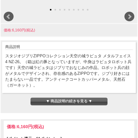
価格:6,160円(税込)
商品説明
スタジオジブリZIPPOコレクション天空の城ラピュタ メタルフェイス
4 NZ-26。（箱は紅の豚となっていますが、中身はラピュタロボット兵
です）天空の城ラピュタはジブリでおなじみの作品。ロボット兵の顔
がメタルでデザインされ、存在感のあるZIPPOです。ジブリ好きには
たまらない一品です。アンティークコートカッパーメタル、天然石
（ガーネット）。
コンディション
[A]使用感少なく状態が良い
▼ 商品説明の続きを見る ▼
製造年月
2011年10月
製造国
アメリカ合衆国
価格:
6,160円
(税込)
発売国
日本