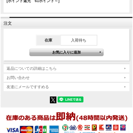
パッケージ:あり
[ポイント還元 61ポイント～]
付属品
説明書等:なし
商品コンディションの詳細な説明
注文
※Zippo本体の底（ボトム）の製造年・月とインサイドユニットの製造
年・月は、一致しない場合がございます。ストックを利用する関係上
在庫
入荷待ち
ずれが生じます(場合によっては数年)。
※当店では真贋確認の上、簡易クリーニング、フリントの発火ができ
る状態で販売しておりますが、現状でのお渡しになりますので、商品
写真やコンディション説明をご確認の上ご購入ください。
返品についての詳細はこちら
お問い合わせ
友達にメールですすめる