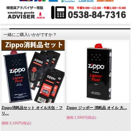
一緒にご購入いかがですか？
Zippo消耗品セット オイル大缶・フ
Zippo ジッポー 消耗品 オイル 大...
リ...
価格:1,595円(税込)
価格:3,190円(税込)