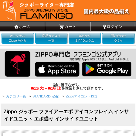
ホーム
カート
ログイン
オリジナル
商品カテゴリ
丸わかり
問い合わせ
Zippoを作る
一覧
ZIPPOコラム
Q＆A
誠に勝手ながら、
8/11(火)～8/16(日)
を休業とさせて頂きます。
>
カテゴリ一覧
>
STANDARD(定番)
>
Zippoアイコン・ロゴ
Zippo ジッポー ファイアーエポ アイコンフレイム インサ
イドユニット エポ盛り インサイドユニット