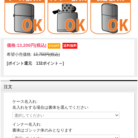
インサイドユニットがデザインされたZIPPO。古美仕上げで落ち着い
価格:
13,200円
(税込)
たトーンに、アイコンフレイムのレッドが映えます。アンティーク感
4%OFF
漂う逸品！
希望小売価格:
13,750円(税込)
ケース形状：レギュラー・ケース
[ポイント還元 132ポイント～]
加工表面処理：＃200FB｜古美バレルエポメタル貼り
注文
ケース名入れ:
名入れをする場合は書体を選んでください
インナー名入れ:
書体はゴシック体のみとなります